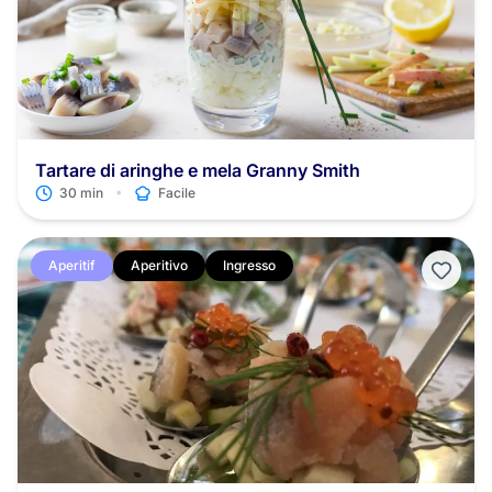
Tartare di aringhe e mela Granny Smith
•
30 min
Facile
Aperitif
Aperitivo
Ingresso