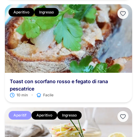
Aperitivo
Ingresso
Toast con scorfano rosso e fegato di rana
pescatrice
•
10 min
Facile
Aperitif
Aperitivo
Ingresso