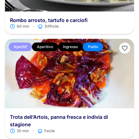
Rombo arrosto, tartufo e carciofi
•
60 min
Difficile
Aperitif
Aperitivo
Ingresso
Piatto
Trota dell’Artois, panna fresca e indivia di
stagione
•
20 min
Facile