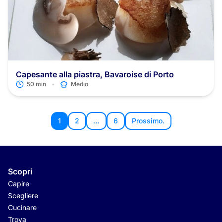
Capesante alla piastra, Bavaroise di Porto
•
50 min
Medio
1
2
…
6
Prossimo.
Scopri
Capire
Scegliere
Cucinare
Trova