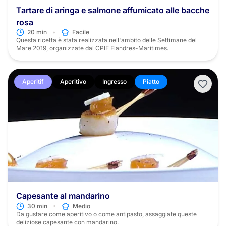
Tartare di aringa e salmone affumicato alle bacche
rosa
•
20 min
Facile
Questa ricetta è stata realizzata nell'ambito delle Settimane del
Mare 2019, organizzate dal CPIE Flandres-Maritimes.
Aperitif
Aperitivo
Ingresso
Piatto
Capesante al mandarino
•
30 min
Medio
Da gustare come aperitivo o come antipasto, assaggiate queste
deliziose capesante con mandarino.