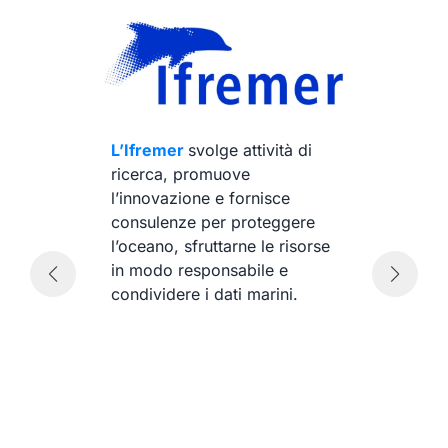
P
Si
L’Ifremer
svolge attività di
ma
ricerca, promuove
ch
l’innovazione e fornisce
ob
consulenze per proteggere
so
l’oceano, sfruttarne le risorse
de
la
in modo responsabile e
sf
è
condividere i dati marini.
de
ri
pr
o è
ri
so