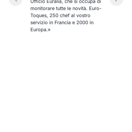
de
Ufficio Euralia, che si occupa di
br
monitorare tutte le novità. Euro-
de
Toques, 250 chef al vostro
tu
servizio in Francia e 2000 in
de
Europa.»