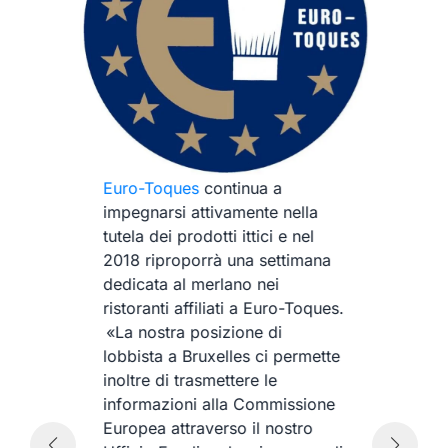
L
Euro-Toques
continua a
e
or
impegnarsi attivamente nella
ch
tutela dei prodotti ittici e nel
ri
2018 riproporrà una settimana
in
dedicata al merlano nei
ga
da
ristoranti affiliati a Euro-Toques.
as
«La nostra posizione di
l’
lobbista a Bruxelles ci permette
pr
inoltre di trasmettere le
in
informazioni alla Commissione
al
Europea attraverso il nostro