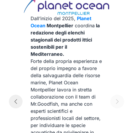
Dall’inizio del 2025,
Planet
Ocean
Montpellier
coordina
la
redazione degli elenchi
e
stagionali dei prodotti ittici
sostenibili per il
re
Mediterraneo.
Forte della propria esperienza e
del proprio impegno a favore
e
della salvaguardia delle risorse
marine, Planet Ocean
del
Montpellier lavora in stretta
le
collaborazione con il team di
re
Mr.Goodfish, ma anche con
esperti scientifici e
professionisti locali del settore,
per individuare le specie
acquatiche da privilegiare in