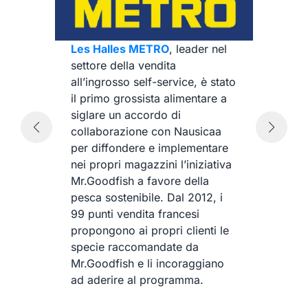
Mr
In
co
Les Halles METRO
, leader nel
d’
settore della vendita
20
all’ingrosso self-service, è stato
te
fa
il primo grossista alimentare a
o
Au
siglare un accordo di
co
collaborazione con Nausicaa
sp
per diffondere e implementare
a
e 
nei propri magazzini l’iniziativa
ba
Mr.Goodfish a favore della
ra
pesca sostenibile. Dal 2012, i
M
99 punti vendita francesi
propongono ai propri clienti le
a
specie raccomandate da
Mr.Goodfish e li incoraggiano
ad aderire al programma.