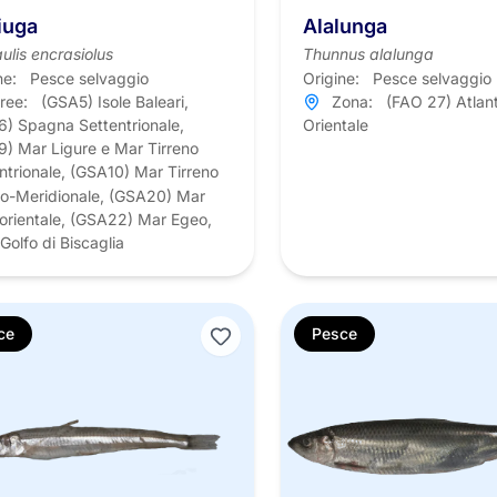
iuga
Alalunga
ulis encrasiolus
Thunnus alalunga
ne:
Pesce selvaggio
Origine:
Pesce selvaggio
ree:
(GSA5) Isole Baleari,
Zona:
(FAO 27) Atlan
) Spagna Settentrionale,
Orientale
) Mar Ligure e Mar Tirreno
ntrionale, (GSA10) Mar Tirreno
o-Meridionale, (GSA20) Mar
 orientale, (GSA22) Mar Egeo,
 Golfo di Biscaglia
ce
Pesce