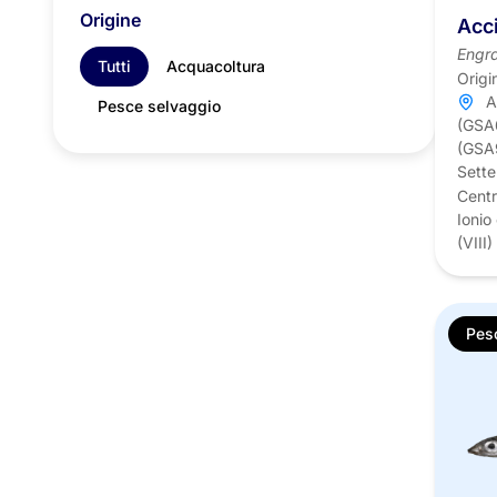
Origine
Acc
Engra
Tutti
Acquacoltura
Origi
A
Pesce selvaggio
(GSA6
(GSA9
Sette
Centr
Ionio
(VIII)
Pes