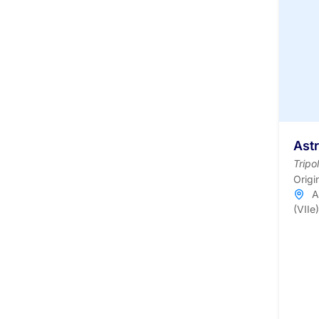
Ast
Tripo
Origi
A
(VIIe