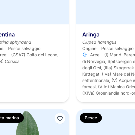
entina
Aringa
ntina sphyraena
Clupea harengus
ne:
Pesce selvaggio
Origine:
Pesce selvaggio
ree:
(GSA7) Golfo del Leone,
Aree:
(I) Mar di Baren
8) Corsica
di Norvegia, Spitsbergen e
degli Orsi, (IIIa) Skagerrak
Kattegat, (IVa) Mare del 
settentrionale, (V) Acque i
faroesi, (VIId) Manica Orie
(XIVa) Groenlandia nord-or
ta marina
Pesce