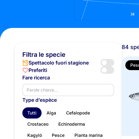
84 spe
Filtra le specie
Spettacolo fuori stagione
Pes
Preferiti
Fare ricerca
Type d’espèce
Tutti
Alga
Cefalopode
Crostaceo
Echinoderma
Kagyló
Pesce
Pianta marina