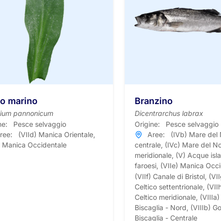
ro marino
Branzino
lium pannonicum
Dicentrarchus labrax
ne:
Pesce selvaggio
Origine:
Pesce selvaggio
ree:
(VIId) Manica Orientale,
Aree:
(IVb) Mare del
) Manica Occidentale
centrale, (IVc) Mare del N
meridionale, (V) Acque isl
faroesi, (VIIe) Manica Occ
(VIIf) Canale di Bristol, (V
Celtico settentrionale, (VII
Celtico meridionale, (VIIIa)
Biscaglia - Nord, (VIIIb) Go
Biscaglia - Centrale