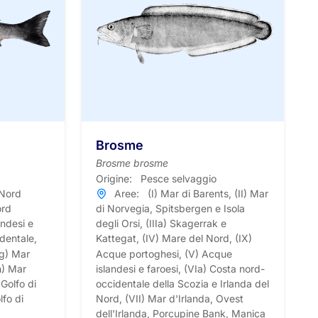
Brosme
Brosme brosme
Origine:
Pesce selvaggio
 Nord
Aree:
(I) Mar di Barents, (II) Mar
ord
di Norvegia, Spitsbergen e Isola
andesi e
degli Orsi, (IIIa) Skagerrak e
identale,
Kattegat, (IV) Mare del Nord, (IX)
IIg) Mar
Acque portoghesi, (V) Acque
h) Mar
islandesi e faroesi, (VIa) Costa nord-
 Golfo di
occidentale della Scozia e Irlanda del
lfo di
Nord, (VII) Mar d'Irlanda, Ovest
dell'Irlanda, Porcupine Bank, Manica