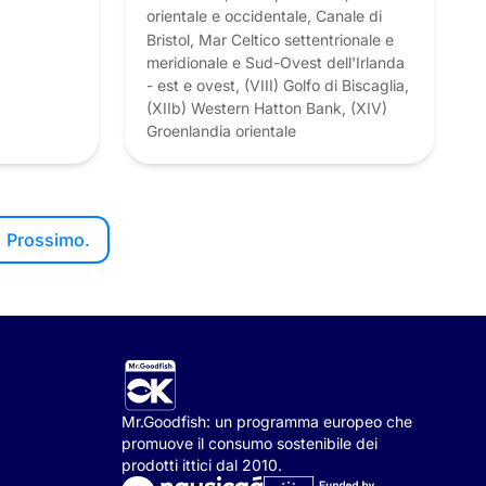
orientale e occidentale, Canale di
Bristol, Mar Celtico settentrionale e
meridionale e Sud-Ovest dell'Irlanda
- est e ovest, (VIII) Golfo di Biscaglia,
(XIIb) Western Hatton Bank, (XIV)
Groenlandia orientale
Prossimo.
Mr.Goodfish: un programma europeo che
promuove il consumo sostenibile dei
prodotti ittici dal 2010.