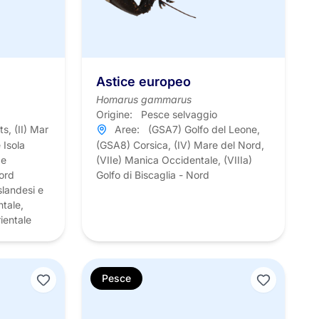
Astice europeo
Homarus gammarus
Origine:
Pesce selvaggio
ts, (II) Mar
Aree:
(GSA7) Golfo del Leone,
 Isola
(GSA8) Corsica, (IV) Mare del Nord,
 e
(VIIe) Manica Occidentale, (VIIIa)
Nord
Golfo di Biscaglia - Nord
slandesi e
ntale,
ientale
Pesce