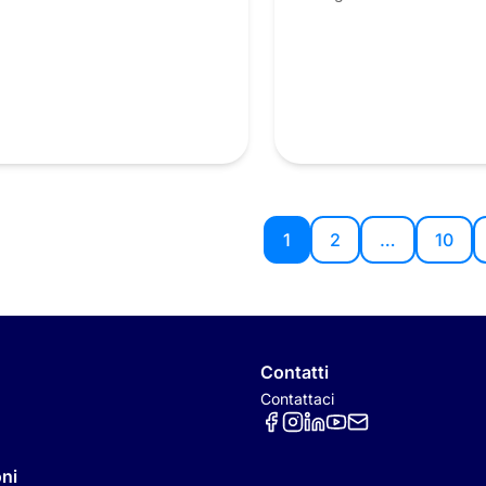
1
2
…
10
Contatti
Contattaci
Réseaux sociaux
ni