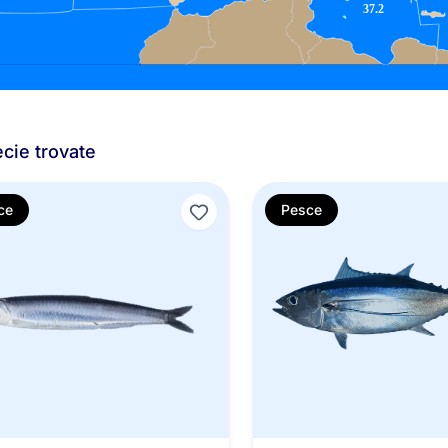
cie trovate
ce
Pesce