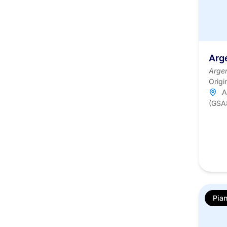
Arg
Arge
Origi
A
(GSA
Pian