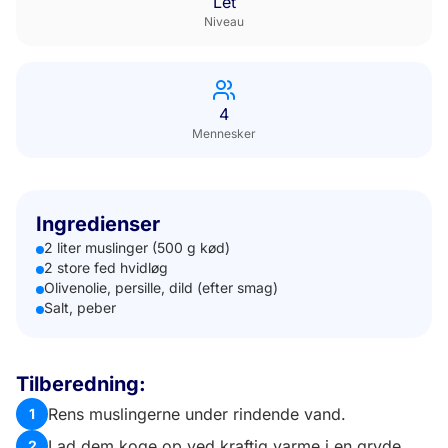
Let
Niveau
4
Mennesker
Ingredienser
2 liter muslinger (500 g kød)
2 store fed hvidløg
Olivenolie, persille, dild (efter smag)
Salt, peber
Tilberedning:
Rens muslingerne under rindende vand.
1
Lad dem koge op ved kraftig varme i en gryde
2