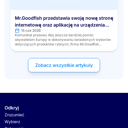
Mr.Goodfish przedstawia swoją nową stronę
internetową oraz aplikację na urządzenia
15 cze 2026
mobilne
Komunikat prasowy Aby jeszcze bardziej pomóc
obywatelom Europy w dokonywaniu świadomych wyborów
dotyczących produktów rybnych, firma Mr.Goodfish
przeprojektowała swoje platformy cyfrowe, aby zapewnić
bardziej intuicyjną, przystępną i wielojęzyczną obsługę.
Mr.Goodfish, wiodąca europejska inicjatywa promująca
zrównoważoną konsumpcję produktów rybnych, z dumą
Zobacz wszystkie artykuły
ogłasza uruchomienie całkowicie odnowionej strony
internetowej oraz aplikacji mobilnej. Ta cyfrowa
transformacja stanowi ważny krok […]
Odkryj
Zrozumieć
Wybierz