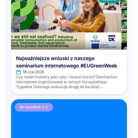
Najważniejsze wnioski z naszego
seminarium internetowego #EUGreenWeek
18 cze 2026
Czy nadal możemy jeść ryby i owoce morza? Seminarium
internetowe organizowane w ramach Europejskiego
Tygodnia Zielonego wskazuje drogę do bardziej
odpowiedzialnych wyborów 18 czerwca 2025 r., w ramach
Europejskiego Tygodnia Zielonego i z okazji Światowego
Dnia Zrównoważonej Gastronomii, programy Mr.Goodfish
3.0 i VeriFish, finansowane przez UE, wspólnie
Mr.Goodfish 3.0
zorganizowały seminarium internetowe pod tytułem: „Czy
nadal możemy […]