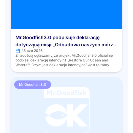
Mr.Goodfish3.0 podpisuje deklarację
dotyczącą misji „Odbudowa naszych mórz i
18 cze 2026
wód”
Z radością ogłaszamy, że projekt Mr.Goodfish3.0 oficjalnie
podpisał deklarację intencyjną „Restore Our Ocean and
Waters”! Czym jest deklaracja intencyjna? Jest to ramy
dobrowolnego zobowiązania, które zachęcają
zainteresowane strony, w tym rządy, instytucje badawcze,
przedsiębiorstwa, organizacje pozarządowe i
społeczeństwo obywatelskie, do podjęcia konkretnych
Mr.Goodfish 3.0
działań na rzecz odbudowy i ochrony oceanów, mórz oraz
ekosystemów słodkowodnych w Europie. […]