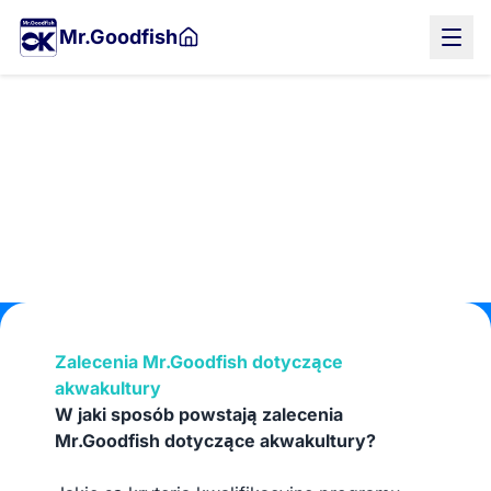
Przejdź
Mr.Goodfish
do
treści
głównej
Akwakultura
Zalecenia Mr.Goodfish dotyczące
akwakultury
W jaki sposób powstają zalecenia
Mr.Goodfish dotyczące akwakultury?