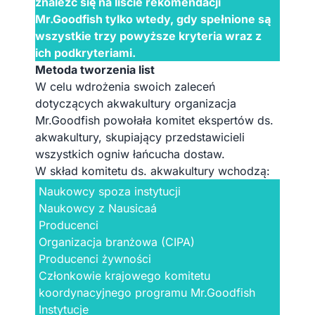
znaleźć się na liście rekomendacji
Mr.Goodfish tylko wtedy, gdy spełnione są
wszystkie trzy powyższe kryteria wraz z
ich podkryteriami.
Metoda tworzenia list
W celu wdrożenia swoich zaleceń
dotyczących akwakultury organizacja
Mr.Goodfish powołała komitet ekspertów ds.
akwakultury, skupiający przedstawicieli
wszystkich ogniw łańcucha dostaw.
W skład komitetu ds. akwakultury wchodzą:
Naukowcy spoza instytucji
Naukowcy z Nausicaá
Producenci
Organizacja branżowa (CIPA)
Producenci żywności
Członkowie krajowego komitetu
koordynacyjnego programu Mr.Goodfish
Instytucje