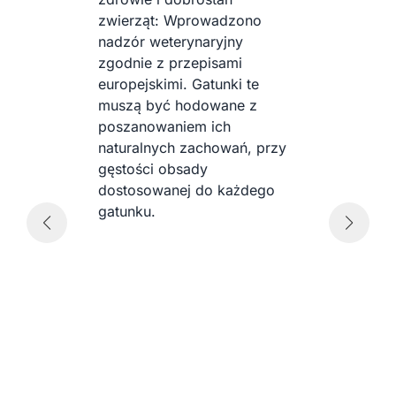
zwierząt: Wprowadzono
nadzór weterynaryjny
zgodnie z przepisami
europejskimi. Gatunki te
muszą być hodowane z
w
poszanowaniem ich
naturalnych zachowań, przy
gęstości obsady
b
dostosowanej do każdego
gatunku.
a
n
k
ś
G
s
o