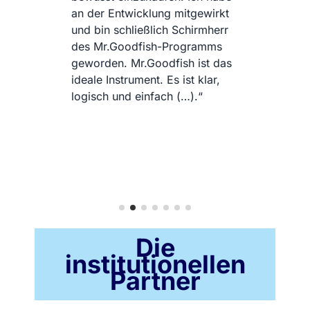
französischen Filialen ihren
irkt
Kunden die von Mr.Goodfish
mherr
empfohlenen Fischarten und
mms
ermutigen sie, sich dem
t das
Programm anzuschließen.
ar,
Die
institutionellen
Partner