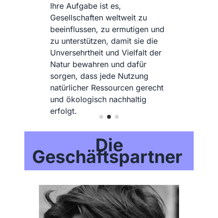
und
e
er
cht
Die
Geschäftspartner