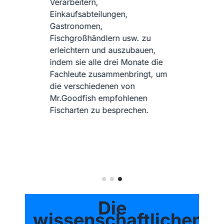
Saison zu bevorzugenden
Meeresarten zu ermitteln. Durch
die Einbeziehung der
Nachhaltigkeitskriterien von
Mr.Goodfish trägt Planet Ocean
ie
Montpellier aktiv dazu bei,
 um
einen
verantwortungsbewussteren
Konsum zu fördern und die
breite Öffentlichkeit für die
Herausforderungen des
Schutzes der marinen
Ökosysteme im Mittelmeer zu
sensibilisieren.
Die
wissenschaftlichen