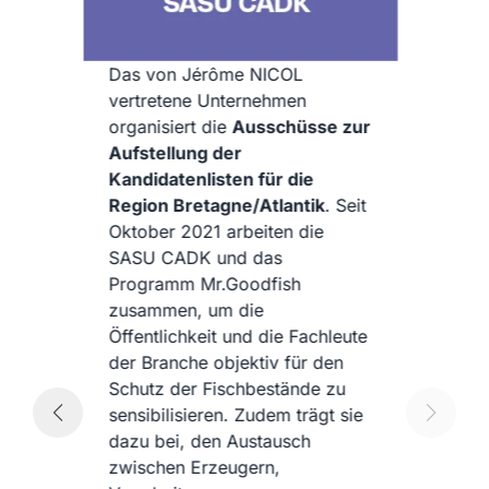
Seit Anfang des Jahres 2025
koordiniert
Planet Ocean
Montpellier die Erstellung der
zur
saisonalen Listen mit
nachhaltig gefangenen
Meeresprodukten für das
eit
Mittelmeer.
Aufgrund seiner
Fachkompetenz und seines
Engagements für den Schutz
der Meeresressourcen arbeitet
ute
Planet Ocean Montpellier eng
mit dem Team von Mr.Goodfish
sowie mit wissenschaftlichen
sie
Experten und lokalen
Fachleuten der Branche
zusammen, um die in jeder