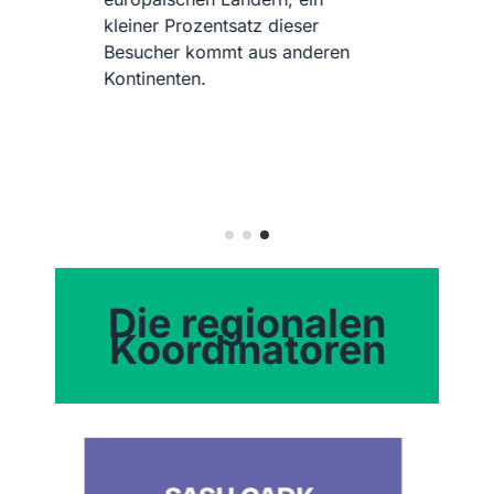
Umweltbildung widmet. Sein
Hauptziel ist es, den Schutz der
Ozeane zu fördern, indem es das
Wissen erweitert und Emotionen
weckt. Es wird von den
Wissenschaftsmuseen von La
Coruña verwaltet, die dem
Stadtrat der Stadt unterstehen und
zu denen es fest gehört.
Die regionalen
Koordinatoren