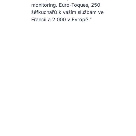
re
monitoring. Euro-Toques, 250
Fr
šéfkuchařů k vašim službám ve
Francii a 2 000 v Evropě.“