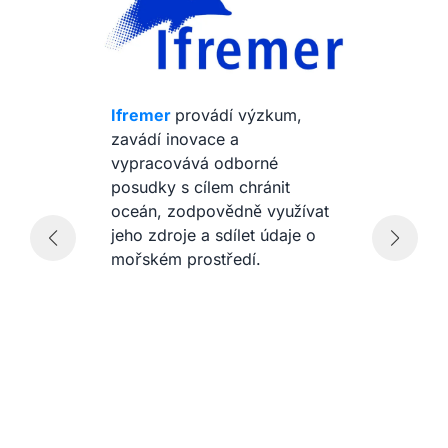
P
or
Ifremer
provádí výzkum,
oc
zavádí inovace a
li
vypracovává odborné
ně
posudky s cílem chránit
za
oceán, zodpovědně využívat
ud
nu
jeho zdroje a sdílet údaje o
pr
mořském prostředí.
pr
vy
př
cí
ob
m
ži
a