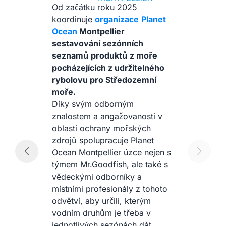
Od začátku roku 2025
koordinuje
organizace
Planet
Ocean
Montpellier
sestavování sezónních
seznamů produktů z moře
pocházejících z udržitelného
rybolovu pro Středozemní
moře.
Díky svým odborným
í
znalostem a angažovanosti v
o
oblasti ochrany mořských
zdrojů spolupracuje Planet
Ocean Montpellier úzce nejen s
i
týmem Mr.Goodfish, ale také s
i,
vědeckými odborníky a
místními profesionály z tohoto
y
odvětví, aby určili, kterým
m,
vodním druhům je třeba v
jednotlivých sezónách dát