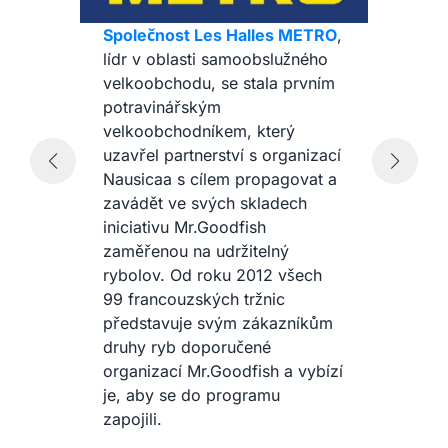
Zp
so
Společnost Les Halles METRO
,
od
lídr v oblasti samoobslužného
vě
velkoobchodu, se stala prvním
dr
potravinářským
at
pr
velkoobchodníkem, který
o
do
uzavřel partnerství s organizací
h
ud
Nausicaa s cílem propagovat a
si
a 
zavádět ve svých skladech
s
pu
iniciativu Mr.Goodfish
or
zaměřenou na udržitelný
rybolov. Od roku 2012 všech
99 francouzských tržnic
představuje svým zákazníkům
druhy ryb doporučené
organizací Mr.Goodfish a vybízí
je, aby se do programu
zapojili.