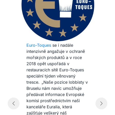
U
Euro-Toques
se i nadále
or
intenzivně angažuje v ochraně
pr
mořských produktů a v roce
re
2018 opět uspořádá v
Fr
restauracích sítě Euro-Toques
v
ně
speciální týden věnovaný
v
or
tresce. „Naše pozice lobbisty v
Ě
po
Bruselu nám navíc umožňuje
vý
předávat informace Evropské
ho
komisi prostřednictvím naší
ka
kanceláře Euralia, která
a 
zajišťuje veškerý náš