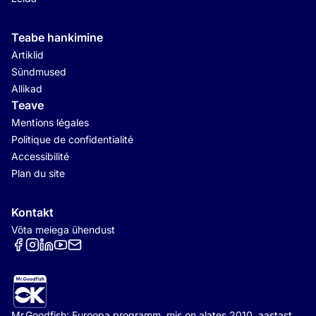
Teabe hankimine
Artiklid
Sündmused
Allikad
Teave
Mentions légales
Politique de confidentialité
Accessibilité
Plan du site
Kontakt
Võta meiega ühendust
Réseaux sociaux
Mr.Goodfish: Euroopa programm, mis on alates 2010. aastast