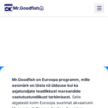
Liigu
Mr.Goodfish
põhisisu
juurde
Kes?
Mr.Goodfish on Euroopa programm, mille
eesmärk on tõsta nii üldsuse kui ka
asjatundjate teadlikkust mereandide
vastutustundlikust tarbimisest.
Selle
algatasid kolm Euroopa suurimat akvaariumi