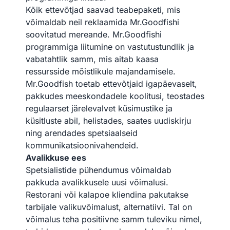
Kõik ettevõtjad saavad teabepaketi, mis
võimaldab neil reklaamida Mr.Goodfishi
soovitatud mereande. Mr.Goodfishi
programmiga liitumine on vastutustundlik ja
vabatahtlik samm, mis aitab kaasa
ressursside mõistlikule majandamisele.
Mr.Goodfish toetab ettevõtjaid igapäevaselt,
pakkudes meeskondadele koolitusi, teostades
regulaarset järelevalvet küsimustike ja
küsitluste abil, helistades, saates uudiskirju
ning arendades spetsiaalseid
kommunikatsioonivahendeid.
Avalikkuse ees
Spetsialistide pühendumus võimaldab
pakkuda avalikkusele uusi võimalusi.
Restorani või kalapoe kliendina pakutakse
tarbijale valikuvõimalust, alternatiivi. Tal on
võimalus teha positiivne samm tuleviku nimel,