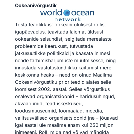
Ookeanivõrgustik
Tõsta teadlikkust ookeani olulisest rollist
igapäevaelus, teavitada laiemat üldsust
ookeanide seisundist, selgitada merealaste
probleemide keerukust, tutvustada
jätkusuutlikke poliitikaid ja kaasata inimesi
nende tarbimisharjumuste muutmisesse, ning
innustada vastutustundlikku käitumist mere
keskkonna heaks – need on olnud
Maailma
Ookeanivõrgustiku
prioriteedid
alates
selle
loomisest 2002. aastal. Selles võrgustikus
osalevad organisatsioonid – haridusühingud,
akvaariumid, teaduskeskused,
loodusmuuseumid, loomaaiad, meedia,
valitsusvälised organisatsioonid jne – jõuavad
igal aastal üle maailma enam kui 250 miljoni
inimeseni. Roll, mida nad võivad mängida