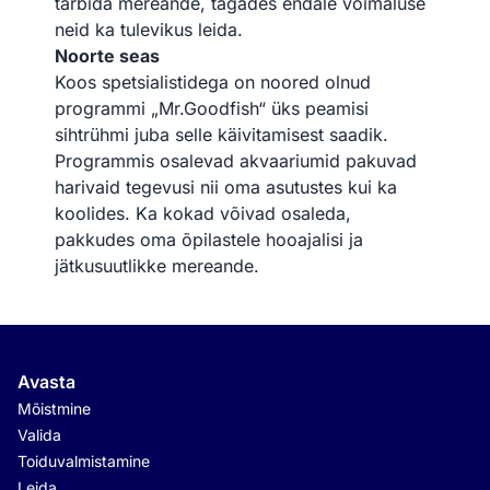
tarbida mereande, tagades endale võimaluse
neid ka tulevikus leida.
Noorte seas
Koos spetsialistidega on noored olnud
programmi „Mr.Goodfish“ üks peamisi
sihtrühmi juba selle käivitamisest saadik.
Programmis osalevad akvaariumid pakuvad
harivaid tegevusi nii oma asutustes kui ka
koolides. Ka kokad võivad osaleda,
pakkudes oma õpilastele hooajalisi ja
jätkusuutlikke mereande.
Avasta
Mõistmine
Valida
Toiduvalmistamine
Leida