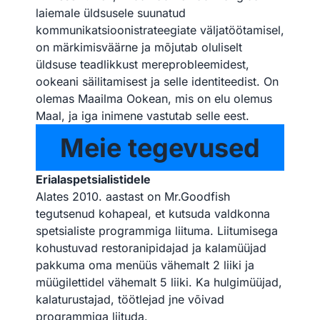
laiemale üldsusele suunatud
kommunikatsioonistrateegiate väljatöötamisel,
on märkimisväärne ja mõjutab oluliselt
üldsuse teadlikkust mereprobleemidest,
ookeani säilitamisest ja selle identiteedist. On
olemas Maailma Ookean, mis on elu olemus
Maal, ja iga inimene vastutab selle eest.
Meie tegevused
Erialaspetsialistidele
Alates 2010. aastast on Mr.Goodfish
tegutsenud kohapeal, et kutsuda valdkonna
spetsialiste programmiga liituma. Liitumisega
kohustuvad restoranipidajad ja kalamüüjad
pakkuma oma menüüs vähemalt 2 liiki ja
müügilettidel vähemalt 5 liiki. Ka hulgimüüjad,
kalaturustajad, töötlejad jne võivad
programmiga liituda.