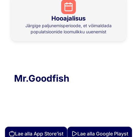
Hooajalisus
Järgige paljunemisperioode, et võimaldada
populatsioonide loomulikku uuenemist
Mobiilirakendus
Mr.Goodfish
sinu taskus
Tutvuge meie intuitiivse mobiilirakendusega,
mis aitab teil mereande vastutustundlikult
tarbida. Vaadake hooajalisi liike, uurige meie
jätkusuutlikke retsepte ja leidke partnerid oma
lähedal.
Lae alla App Store’ist
Lae alla Google Playst