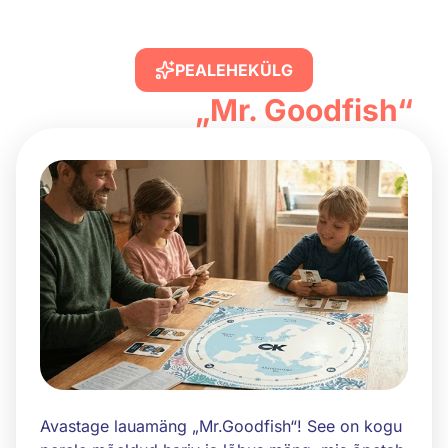
PEALEHEKÜLG
Lauamäng
„Mr. Goodfish“
Avastage lauamäng „Mr.Goodfish“! See on kogu