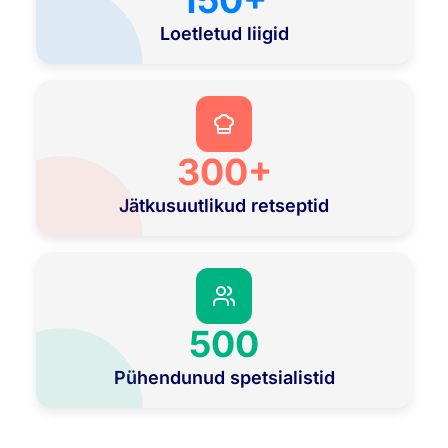
150+
Loetletud liigid
300+
Jätkusuutlikud retseptid
500
Pühendunud spetsialistid