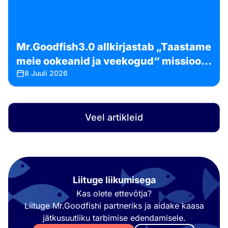
Mr.Goodfish3.0 allkirjastab „Taastame
meie ookeanid ja veekogud“ missiooni
8 Juuli 2026
harta
Veel artikleid
Liituge liikumisega
Kas olete ettevõtja?
Liituge Mr.Goodfishi partneriks ja aidake kaasa
jätkusuutliku tarbimise edendamisele.