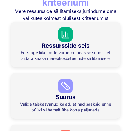
kriteeriumi
Mere ressursside säilitamiseks juhindume oma
valikutes kolmest olulisest kriteeriumist
Ressursside seis
Eelistage liike, mille varud on heas seisundis, et
aidata kaasa mereökosüsteemide säilitamisele
Suurus
Valige täiskasvanud kalad, et nad saaksid enne
püüki vähemalt ühe korra paljuneda