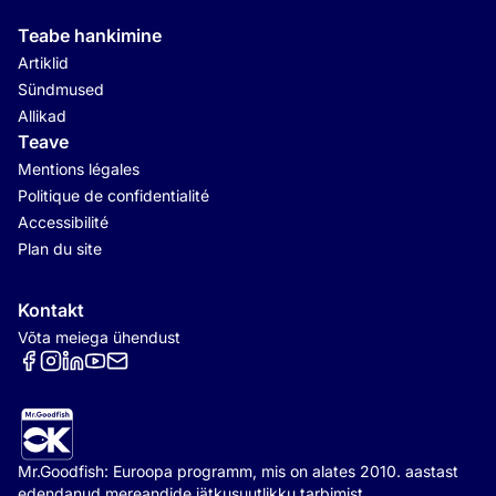
Teabe hankimine
Artiklid
Sündmused
Allikad
Teave
Mentions légales
Politique de confidentialité
Accessibilité
Plan du site
Kontakt
Võta meiega ühendust
Réseaux sociaux
Mr.Goodfish: Euroopa programm, mis on alates 2010. aastast
edendanud mereandide jätkusuutlikku tarbimist.