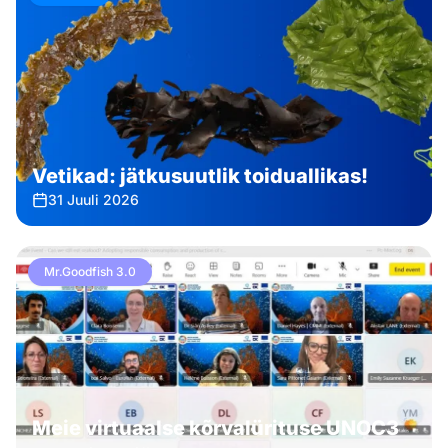
Vetikad: jätkusuutlik toiduallikas!
31 Juuli 2026
Mr.Goodfish 3.0
Meie virtuaalse kõrvalürituse UNOC3