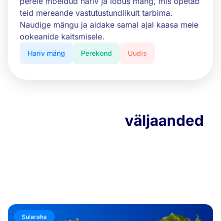
perele mõeldud hariv ja lõbus mäng, mis õpetab
teid mereande vastutustundlikult tarbima.
Naudige mängu ja aidake samal ajal kaasa meie
ookeanide kaitsmisele.
Hariv mäng
Perekond
Uudis
Meie viimased
väljaanded
Püsige kursis jätkusuutliku kalapüügi viimaste
arengutega.
Tutvuge meie ekspertide nõuannetega ja jälgige
Mr.GoodFishi uudiseid.
Sularaha