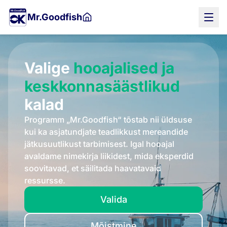
Liigu
Mr.Goodfish
põhisisu
juurde
Valige
hooajalised ja
keskkonnasäästlikud
kalad
Programm „Mr.Goodfish“ tõstab nii üldsuse
kui ka asjatundjate teadlikkust mereandide
jätkusuutlikust tarbimisest. Igal hooajal
avaldame nimekirja liikidest, mida eksperdid
soovitavad, et säilitada haavatavaid
ressursse.
Valida
Mõistmine