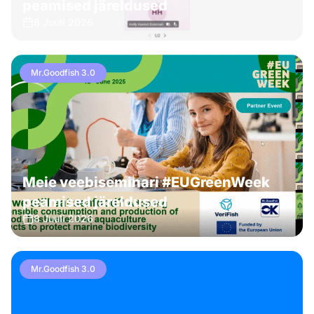
peamised järeldused
8 Juuli 2026
Mr.Goodfish 3.0
Meie veebiseminari #EUGreenWeek
peamised järeldused
8 Juuli 2026
Mr.Goodfish 3.0