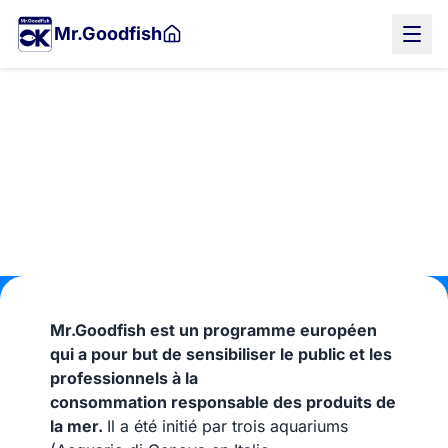
Aller
Mr.Goodfish
au
contenu
principal
Qui ?
Mr.Goodfish est un programme européen
qui a pour but de sensibiliser le public et les
professionnels à la
consommation responsable des produits de
la mer.
Il a été initié par trois aquariums