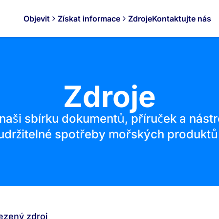
Objevit
Získat informace
Zdroje
Kontaktujte nás
Zdroje
 naši sbírku dokumentů, příruček a nást
udržitelné spotřeby mořských produktů
lezený zdroj