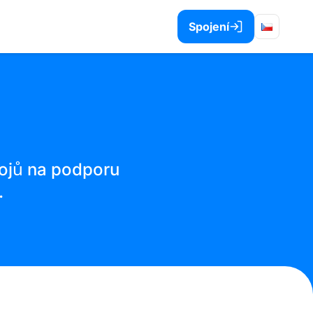
Spojení
rojů na podporu
.