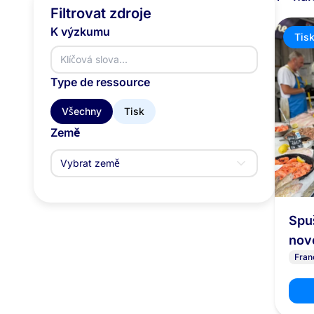
Filtrovat zdroje
K výzkumu
Tis
Type de ressource
Všechny
Tisk
Země
Vybrat země
Spu
nov
Fran
Mr.