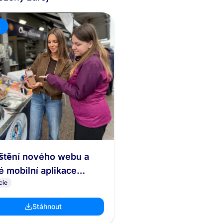
k
štění nového webu a
é mobilní aplikace
cie
Goodfish
Stáhnout