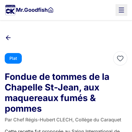
Aller
Mr.Goodfish
au
contenu
principal
Plat
Fondue de tommes de la
Chapelle St-Jean, aux
maquereaux fumés &
pommes
Par Chef Régis-Hubert CLECH, Collège du Caraquet
Cette recette fut proposée au Salon International de