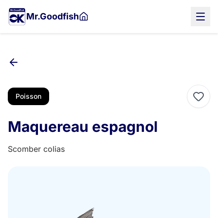
Aller
Mr.Goodfish
au
contenu
principal
Poisson
Maquereau espagnol
Scomber colias