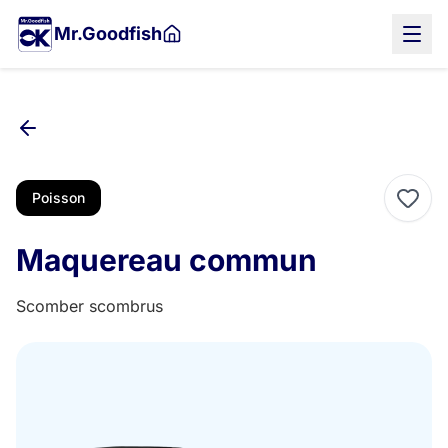
Aller
Mr.Goodfish
au
contenu
principal
Poisson
Maquereau commun
Scomber scombrus