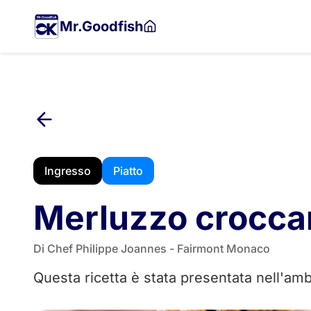
Vai
al
Mr.Goodfish
contenuto
principale
Ingresso
Piatto
Merluzzo croccant
Di Chef Philippe Joannes - Fairmont Monaco
Questa ricetta è stata presentata nell'amb