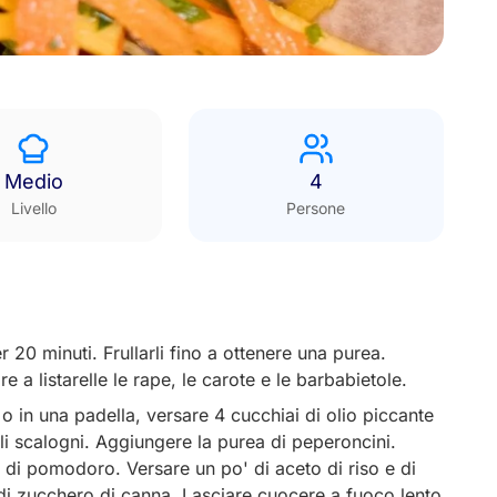
Medio
4
Livello
Persone
 20 minuti. Frullarli fino a ottenere una purea.
re a listarelle le rape, le carote e le barbabietole.
 in una padella, versare 4 cucchiai di olio piccante
gli scalogni. Aggiungere la purea di peperoncini.
di pomodoro. Versare un po' di aceto di riso e di
i di zucchero di canna. Lasciare cuocere a fuoco lento