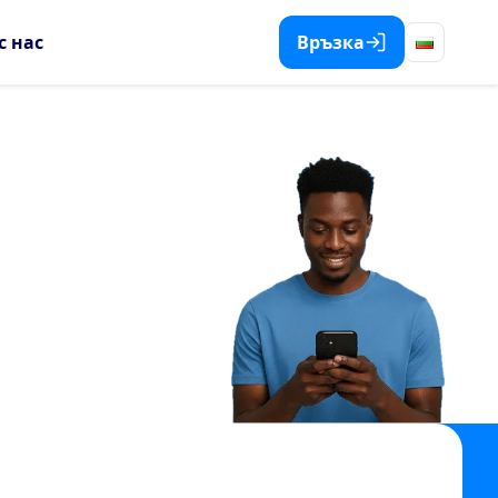
с нас
Връзка
проси
си