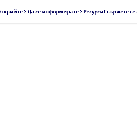
Открийте
Да се информирате
Ресурси
Свържете се 
о задавани въ
r.Goodfish отговаря на вашите въпро