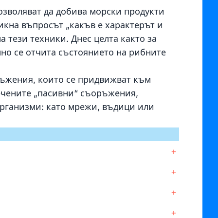
озволяват да добива морски продукти
никна въпросът „какъв е характерът и
 тези техники. Днес целта както за
нно се отчита състоянието на рибните
ръжения, които се придвижват към
речените „пасивни“ съоръжения,
организми: като мрежи, въдици или
+
+
+
+