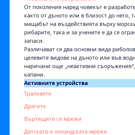
От поколения наред човекът е разработ
както от дъното или в близост до него, 
мащабът на въздействията върху морскит
рибарите, така и за учените е да се ог
запаси.
Различават се два основни вида риболо
целевите видове на дъното или във водн
наричани още „неактивни съоръжения“, к
капани.
Активните устройства
Траловете
Драгите
Въртящите се мрежи
Датската и холандската мрежа