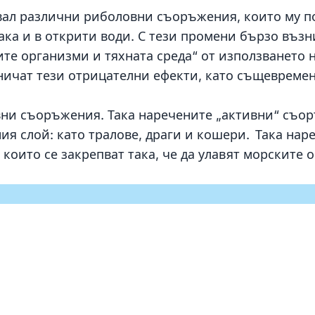
вал различни риболовни съоръжения, които му п
така и в открити води. С тези промени бързо въз
е организми и тяхната среда“ от използването на
раничат тези отрицателни ефекти, като същевреме
вни съоръжения. Така наречените „активни“ съо
ия слой: като тралове, драги и кошери. Така на
оито се закрепват така, че да улавят морските 