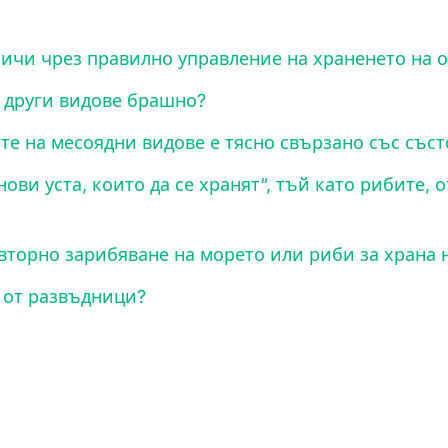
ничи чрез правилно управление на храненето на 
 други видове брашно?
ите на месоядни видове е тясно свързано със със
нови уста, които да се хранят“, тъй като рибите, о
вторно зарибяване на морето или риби за храна 
а от развъдници?