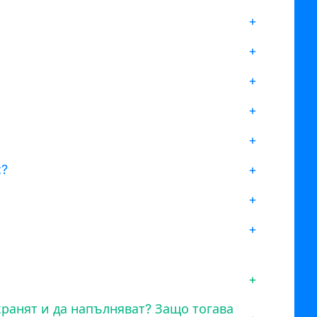
+
+
+
+
+
с?
+
+
+
+
хранят и да напълняват? Защо тогава