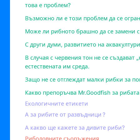
това е проблем?
Възможно ли е този проблем да се огра
Може ли рибното брашно да се замени с
С други думи, развитието на аквакултур
В случая с червения тон не се създават „
естествената им среда.
Защо не се отглеждат малки рибки за по
Какво препоръчва Mr.Goodfish за рибат
Екологичните етикети
А за рибите от развъдници ?
А какво ще кажете за дивите риби?
Риболовните съоръжения