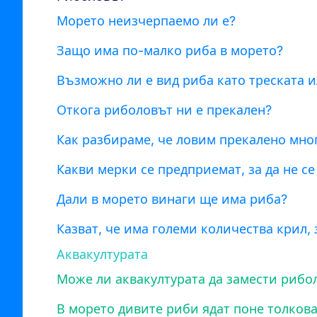
Морето неизчерпаемо ли е?
Защо има по-малко риба в морето?
Възможно ли е вид риба като треската и
Откога риболовът ни е прекален?
Как разбираме, че ловим прекалено мно
Какви мерки се предприемат, за да не с
Дали в морето винаги ще има риба?
Казват, че има големи количества крил, 
Аквакултурата
Може ли аквакултурата да замести рибо
В морето дивите риби ядат поне толкова