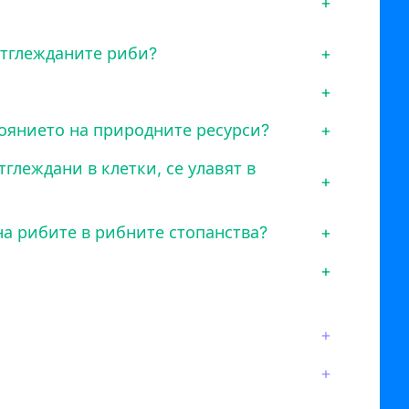
+
отглежданите риби?
+
+
тоянието на природните ресурси?
+
тглеждани в клетки, се улавят в
+
на рибите в рибните стопанства?
+
+
+
+