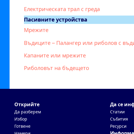
Електрическата трал с греда
Пасивните устройства
Мрежите
Въдиците – Палангер или риболов с въд
Капаните или мрежите
Риболовът на бъдещето
Открийте
Да се ин
Да разберем
Статии
Избор
Събития
Готвене
Ресурси
Информа
Намери