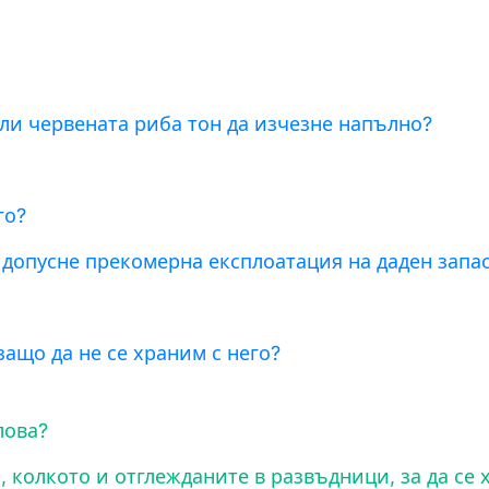
ли червената риба тон да изчезне напълно?
го?
е допусне прекомерна експлоатация на даден запа
защо да не се храним с него?
лова?
, колкото и отглежданите в развъдници, за да се 