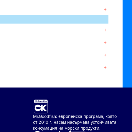
+
+
+
+
+
Mr.Goodfish: европейска програма, която
от 2010 г. насам насърчава устойчивата
консумация на морски продукти.