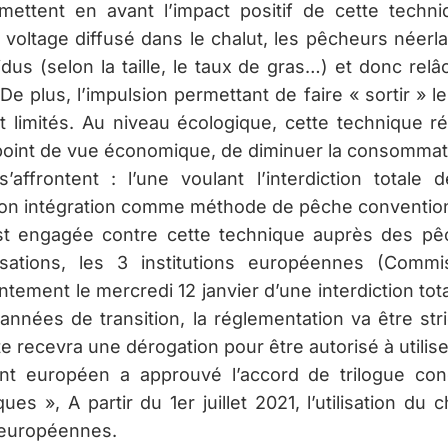
 mettent en avant l’impact positif de cette techn
voltage diffusé dans le chalut, les pêcheurs néerl
idus (selon la taille, le taux de gras…) et donc rel
. De plus, l’impulsion permettant de faire « sortir » l
nt limités. Au niveau écologique, cette technique r
point de vue économique, de diminuer la consommati
’affrontent : l’une voulant l’interdiction totale 
t son intégration comme méthode de pêche convention
’est engagée contre cette technique auprès des pê
sations, les 3 institutions européennes (Commi
ement le mercredi 12 janvier d’une interdiction tota
années de transition, la réglementation va être st
e recevra une dérogation pour être autorisé à utilise
ent européen a approuvé l’accord de trilogue conc
 », A partir du 1er juillet 2021, l’utilisation du c
 européennes.