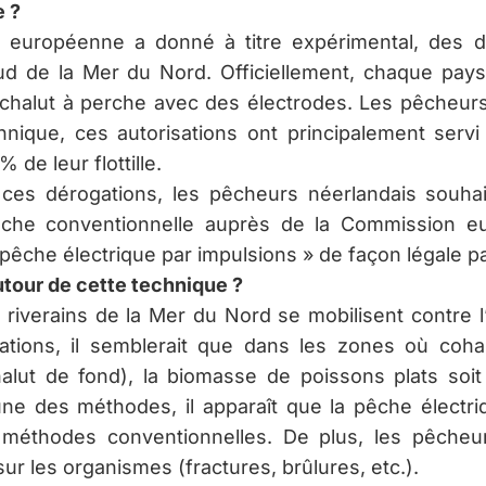
e ?
 européenne a donné à titre expérimental, des d
 de la Mer du Nord. Officiellement, chaque pays
 chalut à perche avec des électrodes. Les pêcheurs f
ique, ces autorisations ont principalement servi à
de leur flottille.
ces dérogations, les pêcheurs néerlandais souhait
e conventionnelle auprès de la Commission eur
 « pêche électrique par impulsions » de façon légale par
utour de cette technique ?
riverains de la Mer du Nord se mobilisent contre 
tions, il semblerait que dans les zones où cohabi
halut de fond), la biomasse de poissons plats soi
e des méthodes, il apparaît que la pêche électriq
thodes conventionnelles. De plus, les pêcheur
ur les organismes (fractures, brûlures, etc.).