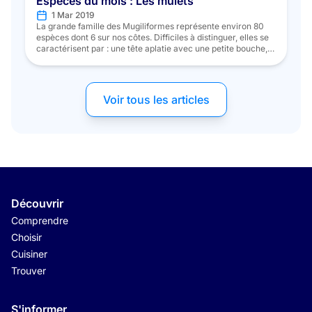
Espèces du mois : Les mulets
1 Mar 2019
La grande famille des Mugiliformes représente environ 80
espèces dont 6 sur nos côtes. Difficiles à distinguer, elles se
caractérisent par : une tête aplatie avec une petite bouche,
une coloration grise, une absence de ligne latérale et des
nageoires dorsales séparées et courtes. Trois d’entre-elles
sont régulièrement sur les listes saisonnières du programme
Mr.Goodfish, […]
Voir tous les articles
Découvrir
Comprendre
Choisir
Cuisiner
Trouver
S'informer