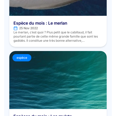
Espèce du mois : Le merlan
25 Nov 2022
Le merlan, c’est quoi ? Plus petit que le cabillaud, il fait
pourtant partie de cette même grande famille que sont les
gadidés. Il constitue une très bonne alternative,
gustativement et économiquement parlant, à ces poissons
dont les stocks sont, en grande majorité, aujourd’hui
surexploités. Contrairement aux mulets de la saison
dernière, le merlan, Merlangius merlangus, […]
espèce