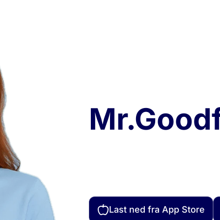
Mobilapp
Mr.Goodf
Oppdag vår brukervenn
mot et ansvarlig forbruk
sesong, utforsk våre bæ
samarbeidspartnere i n
Last ned fra App Store