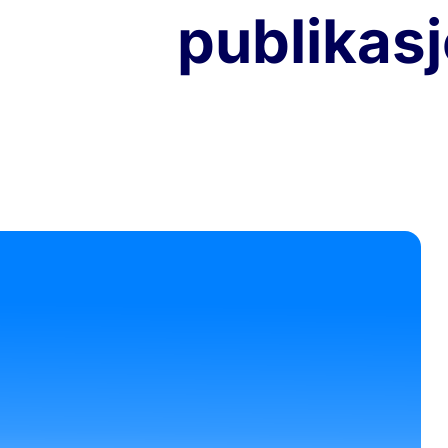
 siste
publikas
datert om de siste nyhetene innen bærek
ksperttips og følg med på nyheter fra M