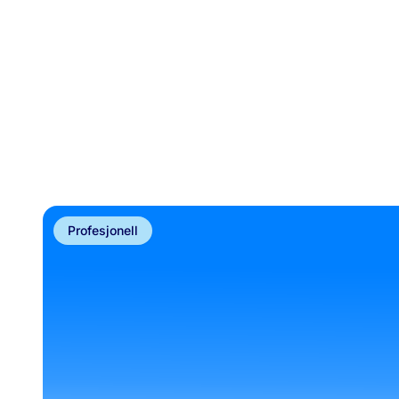
Våre
Hold deg opp
Les våre e
Profesjonell