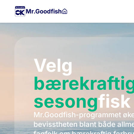
Hopp
til
Mr.Goodfish
hovedinnholdet
Velg
bærekrafti
sesong
fisk
Mr.Goodfish-programmet øk
bevisstheten blant både all
fagfolk om bærekraftig forbr