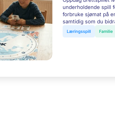
Oppdag brettspillet M
underholdende spill f
forbruke sjømat på e
samtidig som du bidra
Læringsspill
Familie