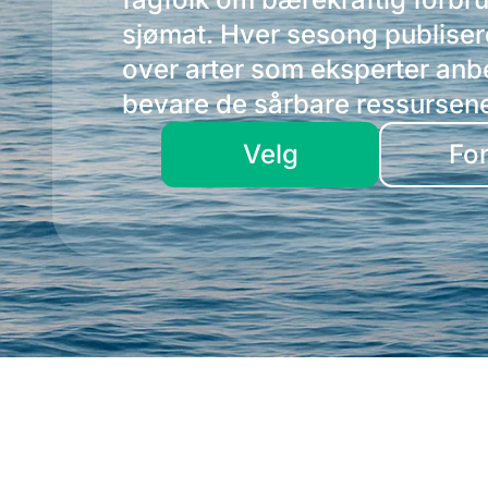
sjømat. Hver sesong publiserer
over arter som eksperter anbe
bevare de sårbare ressursen
Velg
For