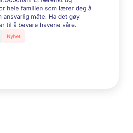
r.Goodfish! Et lærerikt og
or hele familien som lærer deg å
n ansvarlig måte. Ha det gøy
r til å bevare havene våre.
Nyhet