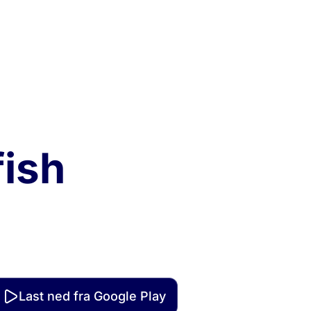
ish
i lommen
lige mobilapp som veileder deg
 av sjømat. Se hvilke arter som er i
rekraftige oppskrifter og finn
ærheten av deg.
Last ned fra Google Play