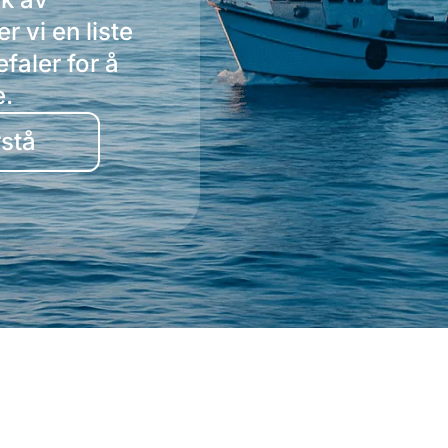
 vi en liste
faler for å
e.
stå