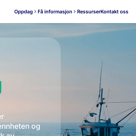
Oppdag
Få informasjon
Ressurser
Kontakt oss
g
er
mennheten og
uk av