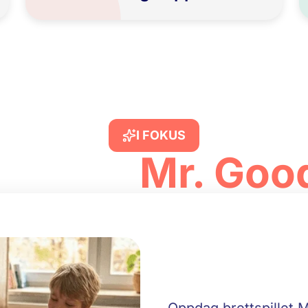
I FOKUS
tspillet
Mr. Goo