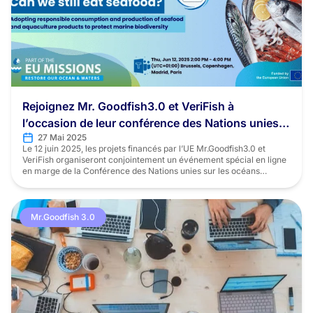
Rejoignez Mr. Goodfish3.0 et VeriFish à
l’occasion de leur conférence des Nations unies
27 Mai 2025
sur les océans (UNOC3)
Le 12 juin 2025, les projets financés par l’UE Mr.Goodfish3.0 et
VeriFish organiseront conjointement un événement spécial en ligne
en marge de la Conférence des Nations unies sur les océans
(UNOC3). Intitulé «Can We Still Eat Seafood? Adopting Responsible
Consumption and Production of Seafood, Freshwater and
Aquaculture Products to Protect Marine Biodiversity.», cette
discussion virtuelle […]
Mr.Goodfish 3.0