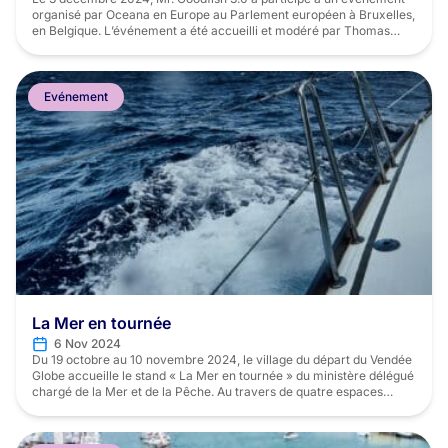
organisé par Oceana en Europe au Parlement européen à Bruxelles,
en Belgique. L’événement a été accueilli et modéré par Thomas
Bajada, député européen S&D de Malte, qui a dirigé une discussion
inspirante sur la transparence et la durabilité de l’étiquetage des
produits de […]
Evénement
La Mer en tournée
6 Nov 2024
Du 19 octobre au 10 novembre 2024, le village du départ du Vendée
Globe accueille le stand « La Mer en tournée » du ministère délégué
chargé de la Mer et de la Pêche. Au travers de quatre espaces
dédiés il sera possible d’appréhender les missions du ministère et de
découvrir les actions et projets de nombreux acteurs […]