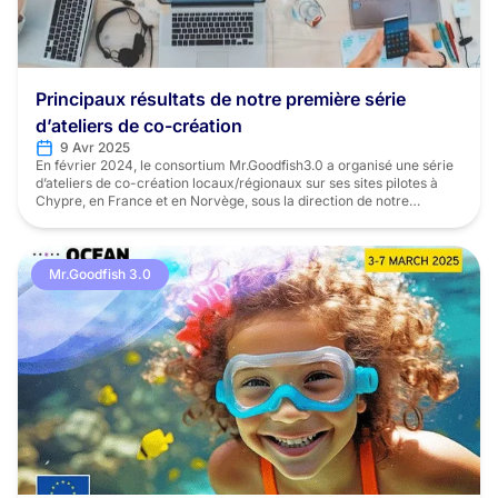
Principaux résultats de notre première série
d’ateliers de co-création
9 Avr 2025
En février 2024, le consortium Mr.Goodfish3.0 a organisé une série
d’ateliers de co-création locaux/régionaux sur ses sites pilotes à
Chypre, en France et en Norvège, sous la direction de notre
partenaire Three o’clock. Ces ateliers ont rassemblé des acteurs
clés des chaînes de valeur des produits de la mer et de l’aquaculture
afin d’identifier les […]
Mr.Goodfish 3.0