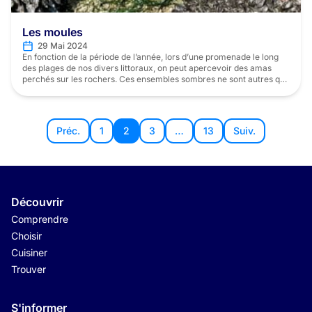
Les moules
29 Mai 2024
En fonction de la période de l’année, lors d’une promenade le long
des plages de nos divers littoraux, on peut apercevoir des amas
perchés sur les rochers. Ces ensembles sombres ne sont autres que
des organismes vivants : les moules. En France, ces mollusques
bivalves peuvent être vendus soit comme des individus issus de
ressources […]
Préc.
1
2
3
…
13
Suiv.
Découvrir
Comprendre
Choisir
Cuisiner
Trouver
S'informer