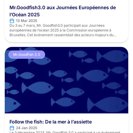
Mr.Goodfish3.0 aux Journées Européennes de
l’Océan 2025
13 Mar 2025
Du 3 au 7 mars, Mr. Goodfish3.0 participait aux Journées
européennes de l’océan 2025 à la Commission européenne à
Bruxelles. Cet événement rassemblait des acteurs majeurs du
secteur maritime pour discuter de sujets critiques liés aux océans.
Vers un Pacte Européen de l’Océan Les Journées européennes de
l’océan sont une série de sessions axées sur […]
Mr.Goodfish 3.0
Follow the fish: De la mer à l’assiette
24 Jan 2025
Le 3 décembre 2024, Mr. Goodfish 3.0 a participé à un événement