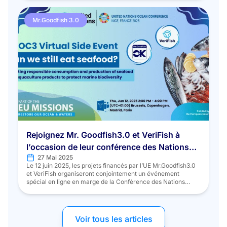
voici quels sont les produits de la mer à privilégier : Le 12
novembre 2018, sur France 3, un Thalassa spécial […]
Mr.Goodfish 3.0
Rejoignez Mr. Goodfish3.0 et VeriFish à
l’occasion de leur conférence des Nations
27 Mai 2025
unies sur les océans (UNOC3)
Le 12 juin 2025, les projets financés par l’UE Mr.Goodfish3.0
et VeriFish organiseront conjointement un événement
spécial en ligne en marge de la Conférence des Nations
unies sur les océans (UNOC3). Intitulé «Can We Still Eat
Seafood? Adopting Responsible Consumption and Production
of Seafood, Freshwater and Aquaculture Products to Protect
Marine Biodiversity.», cette discussion virtuelle […]
Voir tous les articles