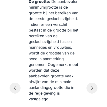
De grootte
: De aanbevolen
de
en
minimumgrootte is de
ku
grootte bij het bereiken van
wo
de eerste geslachtsrijpheid.
wa
p
Indien er een verschil
we
n
bestaat in de grootte bij het
ge
bereiken van de
vo
geslachtsrijpheid tussen
ve
mannetjes en vrouwtjes,
wordt de grootste van de
t
twee in aanmerking
genomen. Opgemerkt moet
worden dat deze
aanbevolen grootte vaak
r
afwijkt van de minimale
aanlandingsgrootte die in
et
de regelgeving is
vastgelegd.
r