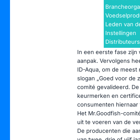
Brancheorga
Voedselpro
Leden van de
Instellingen
Distributeur
In een eerste fase zij
aanpak. Vervolgens he
ID-Aqua, om de meest r
slogan „Goed voor de z
comité gevalideerd. De
keurmerken en certific
consumenten hiernaar 
Het Mr.Goodfish-comité 
uit te voeren van de ve
De producenten die aa
van twee, drie of vijf j