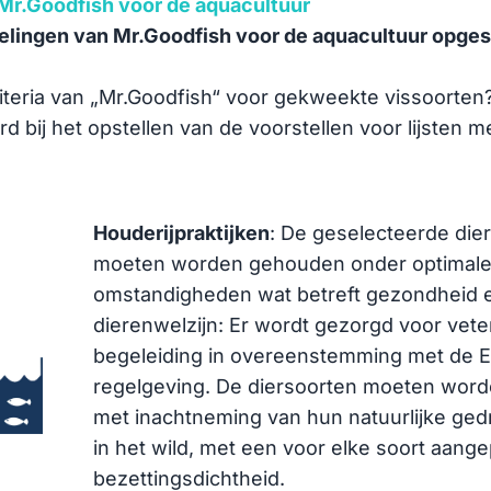
Mr.Goodfish voor de aquacultuur
lingen van Mr.Goodfish voor de aquacultuur opges
criteria van „Mr.Goodfish“ voor gekweekte vissoorte
 bij het opstellen van de voorstellen voor lijsten m
:
Houderijpraktijken
: De geselecteerde die
moeten worden gehouden onder optimal
omstandigheden wat betreft gezondheid 
dierenwelzijn: Er wordt gezorgd voor veter
begeleiding in overeenstemming met de 
regelgeving. De diersoorten moeten wor
met inachtneming van hun natuurlijke ge
in het wild, met een voor elke soort aang
bezettingsdichtheid.