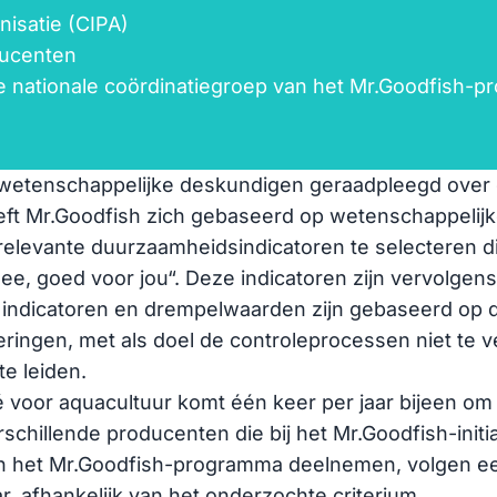
nisatie (CIPA)
ducenten
 nationale coördinatiegroep van het Mr.Goodfish-
s
n wetenschappelijke deskundigen geraadpleegd over 
eft Mr.Goodfish zich gebaseerd op wetenschappelij
elevante duurzaamheidsindicatoren te selecteren die
ee, goed voor jou“. Deze indicatoren zijn vervolgen
 indicatoren en drempelwaarden zijn gebaseerd op 
eringen, met als doel de controleprocessen niet te 
te leiden.
voor aquacultuur komt één keer per jaar bijeen om d
rschillende producenten die bij het Mr.Goodfish-initia
n het Mr.Goodfish-programma deelnemen, volgen een
aar, afhankelijk van het onderzochte criterium.