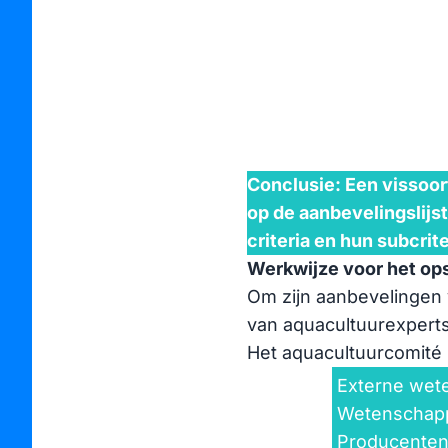
algen, insecten en
Conclusie: Een vissoo
op de aanbevelingslij
criteria en hun subcrit
Werkwijze voor het opst
Om zijn aanbevelingen 
van aquacultuurexperts
Het aquacultuurcomité 
Externe wet
Wetenschapp
Producente