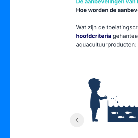
De aanbevelingen van 
Hoe worden de aanbeve
Wat zijn de toelatings
hoofdcriteria
gehanteerd
aquacultuurproducten
den gevoerd met een
ldoet aan een voor
maliseerde
voer moet afkomstig
il zeggen
vende soorten
duurzaam zijn
e in het kader van
. Andere bronnen van