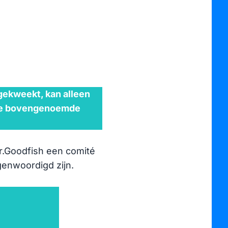
vo
Eu
ma
Vo
vo
gekweekt, kan alleen
rie bovengenoemde
Mr.Goodfish een comité
genwoordigd zijn.