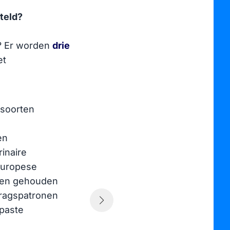
teld?
n? Er worden
drie
et
De
rsoorten
wo
e
om
en
be
inaire
De
Europese
vo
den gehouden
af
dragspatronen
De
epaste
or
va