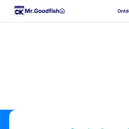
Naar
de
Mr.Goodfish
Ontd
hoofdinhoud