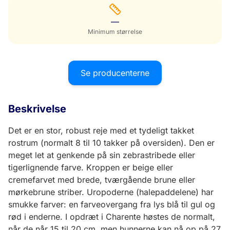
—
Minimum størrelse
Se producenterne
Beskrivelse
Det er en stor, robust reje med et tydeligt takket
rostrum (normalt 8 til 10 takker på oversiden). Den er
meget let at genkende på sin zebrastribede eller
tigerlignende farve. Kroppen er beige eller
cremefarvet med brede, tværgående brune eller
mørkebrune striber. Uropoderne (halepaddelene) har
smukke farver: en farveovergang fra lys blå til gul og
rød i enderne. I opdræt i Charente høstes de normalt,
når de når 15 til 20 cm, men hunnerne kan nå op på 27