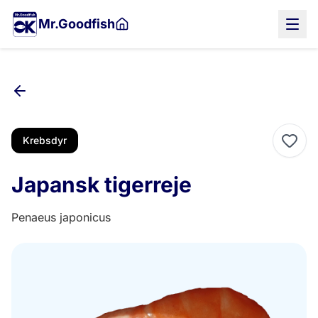
Gå
Mr.Goodfish
til
hovedindholdet
Krebsdyr
Japansk tigerreje
Penaeus japonicus