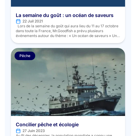
La semaine du goût : un océan de saveurs
22 Juil 2021
Lors de la semaine du goût qui aura lieu du 11 au 17 octobre
dans toute la France, Mr.Goodfish a prévu plusieurs
événements autour du thème : « Un océan de saveurs » Un
partenariat à l’échelle nationale : Mr.Goodfish et Euro-toques
France animent un challenge culinaire : « Un océan de
saveurs ». […]
Pêche
Concilier pêche et écologie
27 Juin 2023
Au fil des décennies, la population mondiale a connu une