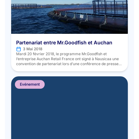
Partenariat entre Mr.Goodfish et Auchan
3 Mai 2018
Mardi 20 février 2018, le programme Mr.Goodfish et
l’entreprise Auchan Retail France ont signé à Nausicaa une
convention de partenariat lors d’une conférence de presse
organisée pour l’événement. En adéquation avec ses
engagements en faveur du bon, du sain et du local mais aussi
en tant qu’acteur humain et responsable​, Auchan Retail
France va désormais […]
Evénement