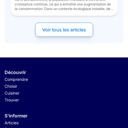
croissance continue, ce qui a entraîné une augmentation de
la consommation. Dans un contexte écologique instable, de
plus en plus de consommateurs cherchent à diversifier leur
source de protéines, générant une augmentation
significative de la consommation de produits aquatiques par
habitant. Par exemple, la consommation […]
Voir tous les articles
Découvrir
Comprendre
Choisir
Cuisiner
Trouver
S'informer
Articles