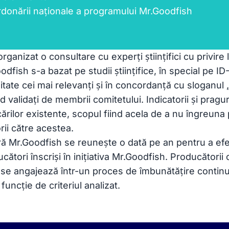
donării naționale a programului Mr.Goodfish
rganizat o consultare cu experți științifici cu privire
oodfish s-a bazat pe studii științifice, în special pe I
ilitate cei mai relevanți și în concordanță cu sloganu
ind validați de membrii comitetului. Indicatorii și prag
ficărilor existente, scopul fiind acela de a nu îngreuna
rii către acestea.
ră Mr.Goodfish se reunește o dată pe an pentru a ef
ucători înscriși în inițiativa Mr.Goodfish. Producătorii 
se angajează într-un proces de îmbunătățire continu
n funcție de criteriul analizat.