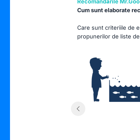
Recomandările Mr.Good
Cum sunt elaborate rec
Care sunt criteriile de 
propunerilor de liste d
o cantitate de hrană
dament stabilit și
ana utilizată trebuie
adică să fie produsă
ote de captură sau
porție din ce în ce mai
ilor). Sunt încurajate
um coprodusele,