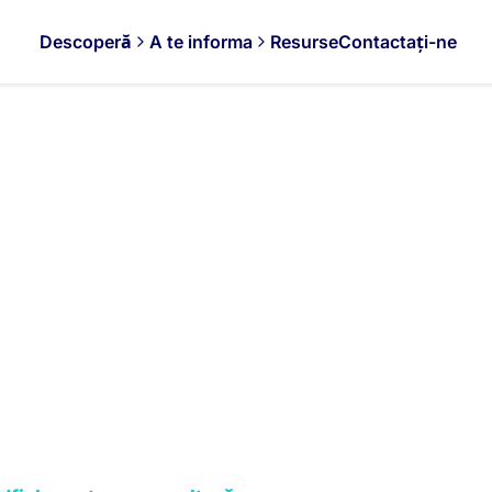
Descoperă
A te informa
Resurse
Contactați-ne
Acvacultură