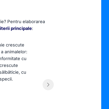
orie? Pentru elaborarea
riterii principale
:
Im
uie crescute
cr
 a animalelor:
Im
nformitate cu
Sp
 crescute
me
ălbăticie, cu
me
specii.
Sp
de
pr
re
eu