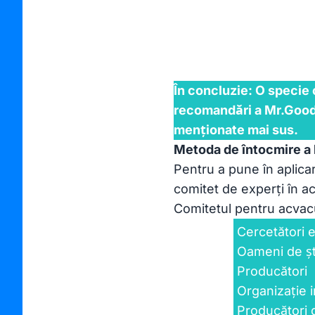
În concluzie: O specie 
recomandări a Mr.Goodfi
menționate mai sus.
Metoda de întocmire a l
Pentru a pune în aplica
comitet de experți în ac
Comitetul pentru acvacu
Cercetători 
Oameni de șt
Producători
Organizație 
Producători 