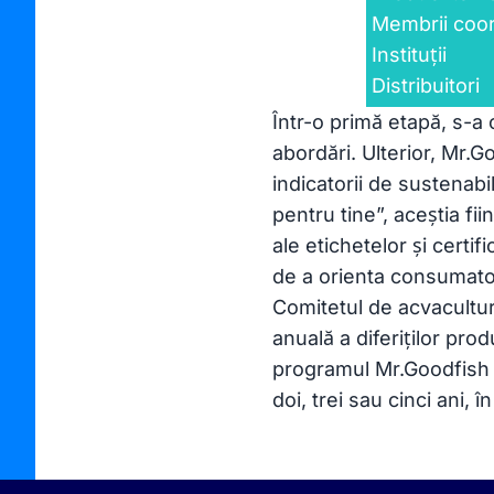
Membrii coor
Instituții
Distribuitori
Într-o primă etapă, s-a o
abordări. Ulterior, Mr.G
indicatorii de sustenab
pentru tine”, aceștia fi
ale etichetelor și certi
de a orienta consumato
Comitetul de acvacultu
anuală a diferiților prod
programul Mr.Goodfish 
doi, trei sau cinci ani, î