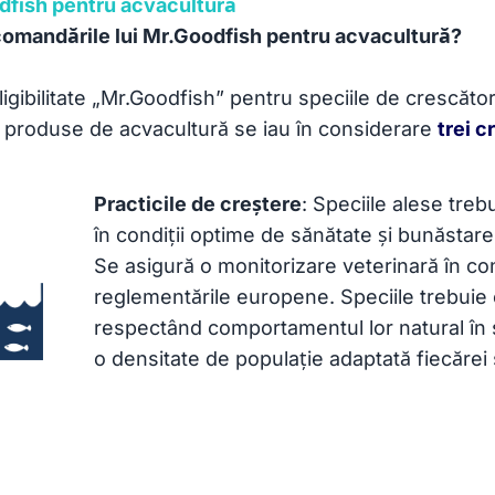
fish pentru acvacultură
omandările lui Mr.Goodfish pentru acvacultură?
eligibilitate „Mr.Goodfish” pentru speciile de crescăt
e produse de acvacultură se iau în considerare
trei c
Practicile de creștere
: Speciile alese treb
în condiții optime de sănătate și bunăstare
Se asigură o monitorizare veterinară în co
reglementările europene. Speciile trebuie
respectând comportamentul lor natural în s
o densitate de populație adaptată fiecărei 