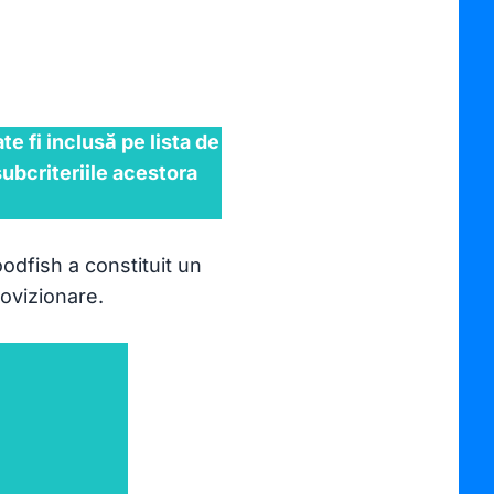
ma
Pe
un
 fi inclusă pe lista de
subcriteriile acestora
odfish a constituit un
rovizionare.