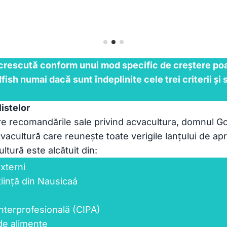
crescută conform unui mod specific de creștere poate
sh numai dacă sunt îndeplinite cele trei criterii și 
istelor
re recomandările sale privind acvacultura, domnul Go
vacultură care reunește toate verigile lanțului de ap
ltură este alcătuit din:
externi
iință din Nausicaá
interprofesională (CIPA)
de alimente