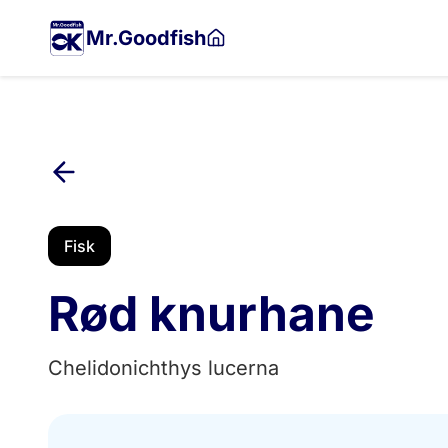
Gå
til
Mr.Goodfish
hovedindholdet
Fisk
Rød knurhane
Chelidonichthys lucerna