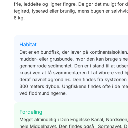
frie, leddelte og ligner fingre. De gør det muligt fo
teglrød, lyserød eller brunlig, mens bugen er sølvhv
6 kg.
Habitat
Det er en bundfisk, der lever på kontinentalsokle
mudder- eller grusbunde, hvor den kan bruge sine fr
gennemrode sedimentet. Den er i stand til at udsen
knas) ved at få svømmeblæren til at vibrere ved h
deraf navnet »grondin«. Den findes fra kystzonen (
300 meters dybde. Ungfiskene findes ofte i de m
ved flodmundingerne.
Fordeling
Meget almindelig i Den Engelske Kanal, Nordsøen,
hele Middelhavet. Den findes også i Sortehavet. D