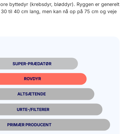
spore byttedyr (krebsdyr, bløddyr). Ryggen er generelt
lt 30 til 40 cm lang, men kan nå op på 75 cm og veje
SUPER-PRÆDATØR
ROVDYR
ALTSÆTENDE
URTE-/FILTERER
PRIMÆR PRODUCENT