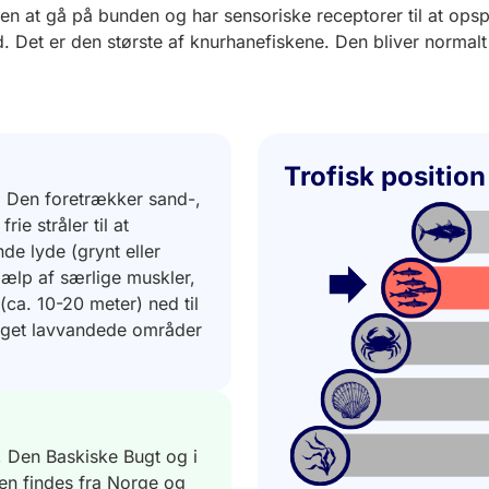
r den at gå på bunden og har sensoriske receptorer til at op
id. Det er den største af knurhanefiskene. Den bliver norma
Trofisk position
n. Den foretrækker sand-,
ie stråler til at
de lyde (grynt eller
jælp af særlige muskler,
ca. 10-20 meter) ned til
eget lavvandede områder
 Den Baskiske Bugt og i
en findes fra Norge og