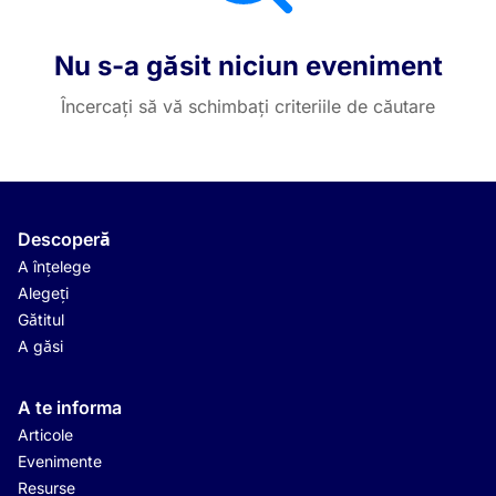
Nu s-a găsit niciun eveniment
Încercați să vă schimbați criteriile de căutare
Descoperă
A înțelege
Alegeți
Gătitul
A găsi
A te informa
Articole
Evenimente
Resurse