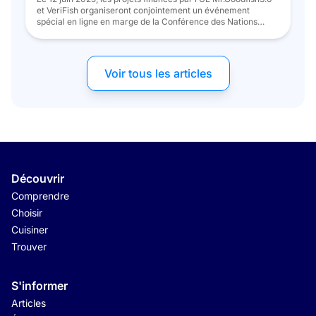
et VeriFish organiseront conjointement un événement
spécial en ligne en marge de la Conférence des Nations
unies sur les océans (UNOC3). Intitulé «Can We Still Eat
Seafood? Adopting Responsible Consumption and Production
of Seafood, Freshwater and Aquaculture Products to Protect
Marine Biodiversity.», cette discussion virtuelle […]
Voir tous les articles
Découvrir
Comprendre
Choisir
Cuisiner
Trouver
S'informer
Articles