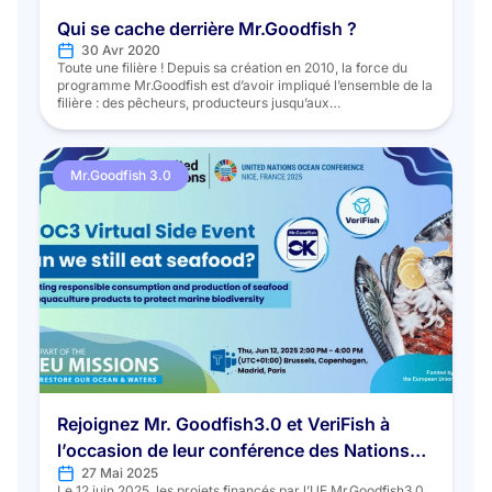
Qui se cache derrière Mr.Goodfish ?
30 Avr 2020
Toute une filière ! Depuis sa création en 2010, la force du
programme Mr.Goodfish est d’avoir impliqué l’ensemble de la
filière : des pêcheurs, producteurs jusqu’aux
consommateurs, autour d’un but commun : la consommation
durable des produits de la mer. Pour ces 10 ans, Mr.Goodfish
voulait remercier toutes ces personnes et ces structures qui
conjointement, ont permis au […]
Mr.Goodfish 3.0
Rejoignez Mr. Goodfish3.0 et VeriFish à
l’occasion de leur conférence des Nations
27 Mai 2025
unies sur les océans (UNOC3)
Le 12 juin 2025, les projets financés par l’UE Mr.Goodfish3.0