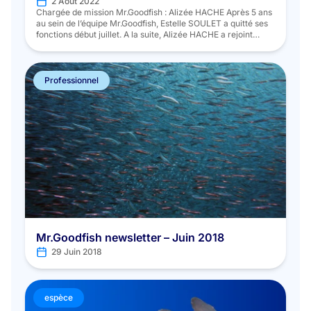
2 Août 2022
Chargée de mission Mr.Goodfish : Alizée HACHE Après 5 ans
au sein de l’équipe Mr.Goodfish, Estelle SOULET a quitté ses
fonctions début juillet. A la suite, Alizée HACHE a rejoint
l’équipe pour reprendre les différentes actions avec l’amont
de la filière. Elle est notamment en charge des relations avec
les pêcheurs, la grande distribution et […]
Professionnel
Mr.Goodfish newsletter – Juin 2018
29 Juin 2018
espèce