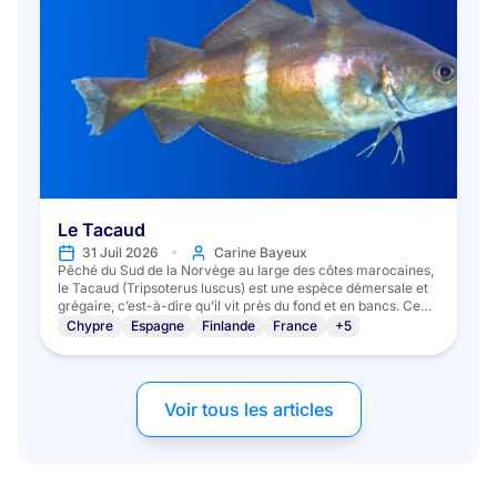
Le Tacaud
•
31 Juil 2026
Carine Bayeux
Pêché du Sud de la Norvège au large des côtes marocaines,
le Tacaud (Tripsoterus luscus) est une espèce démersale et
grégaire, c’est-à-dire qu’il vit près du fond et en bancs. Ce
poisson apprécie les eaux entre 7°C et 13°C, les fonds
Chypre
Espagne
Finlande
France
+5
rocheux, les épaves et les récifs artificiels. On le trouve entre
30 et 100 mètres de profondeur, parfois même jusqu’à 300
mètres. Omnivore, il […]
Voir tous les articles