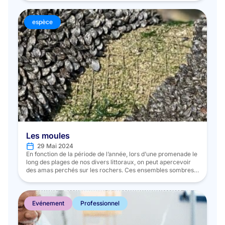
France animent un challenge culinaire : « Un océan de
saveurs ». […]
espèce
Les moules
29 Mai 2024
En fonction de la période de l’année, lors d’une promenade le
long des plages de nos divers littoraux, on peut apercevoir
des amas perchés sur les rochers. Ces ensembles sombres
ne sont autres que des organismes vivants : les moules. En
France, ces mollusques bivalves peuvent être vendus soit
comme des individus issus de ressources […]
Evénement
Professionnel