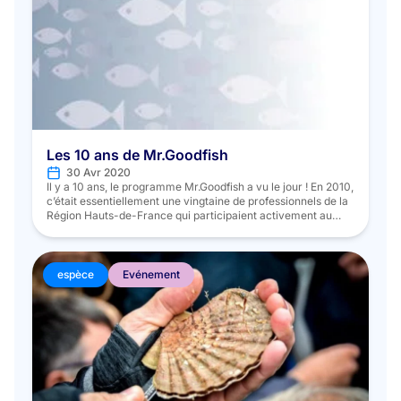
Les 10 ans de Mr.Goodfish
30 Avr 2020
Il y a 10 ans, le programme Mr.Goodfish a vu le jour ! En 2010,
c’était essentiellement une vingtaine de professionnels de la
Région Hauts-de-France qui participaient activement au
déploiement du programme. En 2020, nous sommes plus de
2400 participants, toutes professions confondues : les
pêcheurs, les transformateurs, les mareyeurs dont les
entrepôts METRO Cash&Carry, les poissonniers, […]
espèce
Evénement