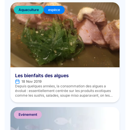
Aquaculture
espèce
Les bienfaits des algues
18 Nov 2019
Depuis quelques années, la consommation des algues a
évolué : essentiellement centrée sur les produits exotiques
comme les sushis, salades, soupe miso auparavant, on les
retrouve désormais sous différentes formes. Au cours d’un
repas, les meilleurs moments pour consommer des algues
semblent être l’apéritif, l’entrée ou même en
accompagnement du plat principal : En chips, saupoudrées
Evénement
de […]