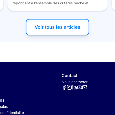
répondant à l’ensemble des critères pêche et
aquaculture. Cependant, « Bien choisir son poisson »
c’est aussi savoir reconnaître la qualité et la fraîcheur
d’un produit. Voici quelques règles pour ne plus faire
d’erreurs devant l’étal. Pour reconnaître un poisson
Voir tous les articles
[…]
Contact
Nous contacter
Réseaux sociaux
ons
gales
 confidentialité