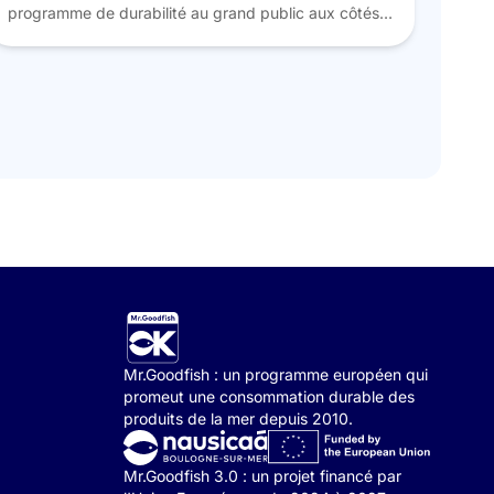
programme de durabilité au grand public aux côtés
des professionnels de la filière pêche des Hauts de
France Comité des Pêches, du Collectif Boulogne-
sur-Mer, la mer en direct et d’autres acteurs clés de
la filière maritime. Nous avons ainsi sensibilisé de
nombreux visiteurs à la […]
Mr.Goodfish : un programme européen qui
promeut une consommation durable des
produits de la mer depuis 2010.
Mr.Goodfish 3.0 : un projet financé par