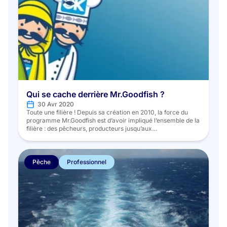
Qui se cache derrière Mr.Goodfish ?
30 Avr 2020
Toute une filière ! Depuis sa création en 2010, la force du
programme Mr.Goodfish est d’avoir impliqué l’ensemble de la
filière : des pêcheurs, producteurs jusqu’aux
consommateurs, autour d’un but commun : la consommation
durable des produits de la mer. Pour ces 10 ans, Mr.Goodfish
voulait remercier toutes ces personnes et ces structures qui
conjointement, ont permis au […]
Pêche
Professionnel