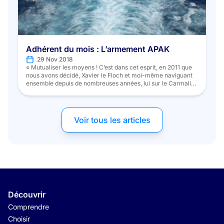
Adhérent du mois : L’armement APAK
29 Nov 2018
« Mutualiser les moyens ! C’est dans cet esprit, en 2011 que
nous avons décidé, Xavier le Floch et moi-même naviguant
ensemble depuis de nombreuses années, lui sur le Carmalia
(sur la photo ci-contre) et moi sur l’Annytia, de fonder sur le
port de pêche de Lorient, l’APAK (l’Armement à la Pêche
Artisanale de Keroman). […]
Voir tous les articles
Découvrir
Comprendre
Choisir