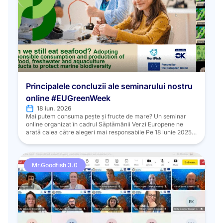
Principalele concluzii ale seminarului nostru
online #EUGreenWeek
18 iun. 2026
Mai putem consuma pește și fructe de mare? Un seminar
online organizat în cadrul Săptămânii Verzi Europene ne
arată calea către alegeri mai responsabile Pe 18 iunie 2025,
în cadrul Săptămânii Verzi Europene și cu ocazia Zilei
Mondiale a Gastronomiei Durabile, programele Mr.Goodfish
3.0 și VeriFish, finanțate de UE, au organizat împreună un
seminar online […]
Mr.Goodfish 3.0