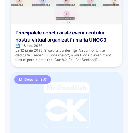
Principalele concluzii ale evenimentului
nostru virtual organizat în marja UNOC3
18 iun. 2026
La 12 iunie 2025, în cadrul conferinței Națiunilor Unite
dedicate „Deceniului oceanelor”, a avut loc un eveniment
virtual paralel intitulat „Can We Still Eat Seafood?
Promovarea consumului și producției responsabile de
produse pescărești și de acvacultură pentru protejarea
biodiversității marine”, care a reunit experți, inovatori și părți
interesate din întregul lanț valoric al produselor pescărești.
Mr.Goodfish 3.0
[…]