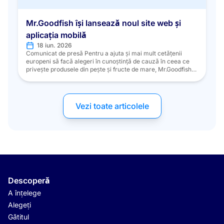
Mr.Goodfish își lansează noul site web și
aplicația mobilă
18 iun. 2026
Comunicat de presă Pentru a ajuta și mai mult cetățenii
europeni să facă alegeri în cunoștință de cauză în ceea ce
privește produsele din pește și fructe de mare, Mr.Goodfish
și-a reproiectat platformele digitale pentru a oferi o
experiență mai intuitivă, mai accesibilă și multilingvă.
Mr.Goodfish, principala inițiativă europeană menită să
promoveze consumul durabil de […]
Vezi toate articolele
Descoperă
A înțelege
Alegeți
Gătitul