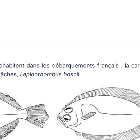
 Les cardines
habitent dans les débarquements français : la ca
 tâches,
Lepidorhombus boscii
.