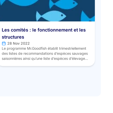
Les comités : le fonctionnement et les
structures
28 Nov 2022
Le programme Mr.Goodfish établit trimestriellement
des listes de recommandations d’espèces sauvages
saisonnières ainsi qu’une liste d’espèces d’élevage
annuelle. Liste d’élevage Les espèces
recommandées par le programme répondent
chacune à un cahier des charges spécifique,
reposant principalement sur trois piliers principaux
que sont l’impact environnemental, les pratiques
d’élevage et l’alimentation, à ceux-ci s’ajoute un pilier
social […]