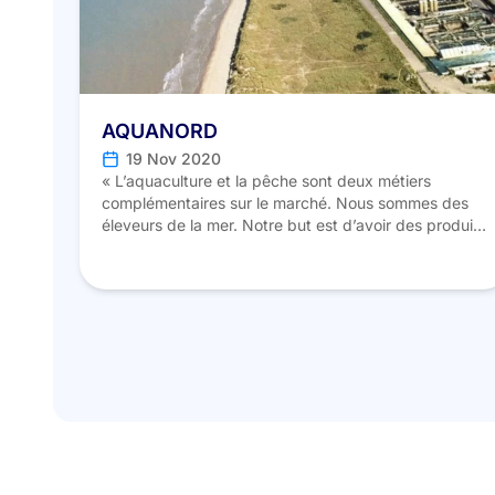
AQUANORD
19 Nov 2020
« L’aquaculture et la pêche sont deux métiers
complémentaires sur le marché. Nous sommes des
éleveurs de la mer. Notre but est d’avoir des produits
de très haute qualité et pour ça, nous avons une
philosophie d’approche très différente : tous les
paramètres sur lesquels nous avons un potentiel
d’action sont intégrés afin d’optimiser tous leurs
impacts. […]