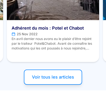
Adhérent du mois : Potel et Chabot
25 Nov 2022
En avril dernier nous avons eu le plaisir d’être rejoint
par le traiteur Potel&Chabot. Avant de connaître les
motivations qui les ont poussés à nous rejoindre,
apprenons-en un peu plus à leur sujet. Ambassadeur
de l’art de vivre à la française depuis plus de deux
siècles, Potel et Chabot créé des événements sur-
mesure de 2 […]
Voir tous les articles