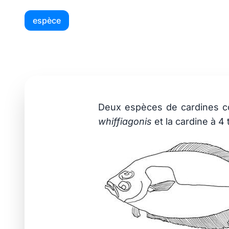
espèce
Espèce du mois :
25 février 2021
Deux espèces de cardines co
whiffiagonis
et la cardine à 4