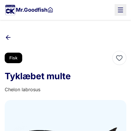
Gå
Mr.Goodfish
til
hovedindholdet
Fisk
Tyklæbet multe
Chelon labrosus