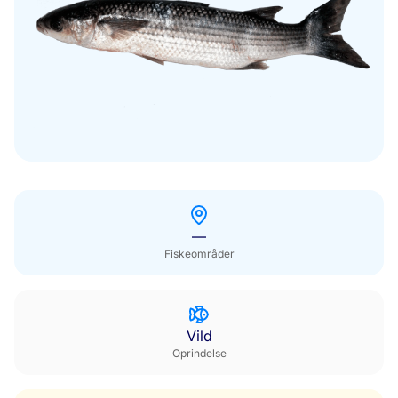
Uden for sæsonen
—
Fiskeområder
Vild
Oprindelse