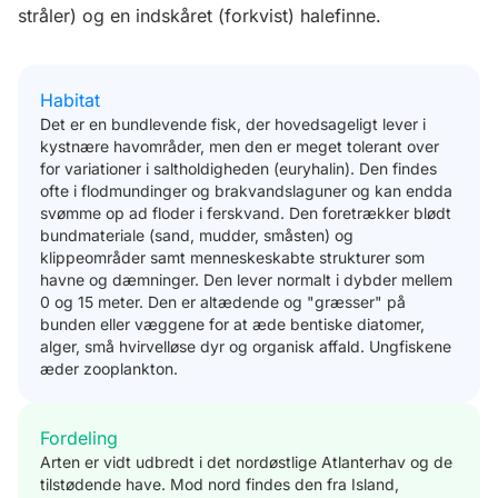
stråler) og en indskåret (forkvist) halefinne.
Habitat
Det er en bundlevende fisk, der hovedsageligt lever i
kystnære havområder, men den er meget tolerant over
for variationer i saltholdigheden (euryhalin). Den findes
ofte i flodmundinger og brakvandslaguner og kan endda
svømme op ad floder i ferskvand. Den foretrækker blødt
bundmateriale (sand, mudder, småsten) og
klippeområder samt menneskeskabte strukturer som
havne og dæmninger. Den lever normalt i dybder mellem
0 og 15 meter. Den er altædende og "græsser" på
bunden eller væggene for at æde bentiske diatomer,
alger, små hvirvelløse dyr og organisk affald. Ungfiskene
æder zooplankton.
Fordeling
Arten er vidt udbredt i det nordøstlige Atlanterhav og de
tilstødende have. Mod nord findes den fra Island,