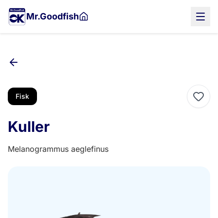
Gå
Mr.Goodfish
til
hovedindholdet
Fisk
Kuller
Melanogrammus aeglefinus