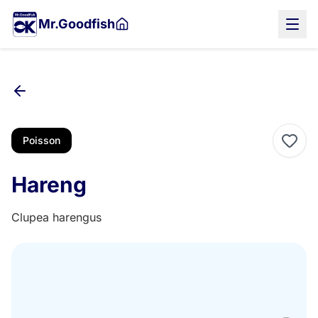
Aller
Mr.Goodfish
au
contenu
principal
Poisson
Hareng
Clupea harengus