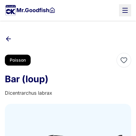
Aller
Mr.Goodfish
au
contenu
principal
Poisson
Bar (loup)
Dicentrarchus labrax