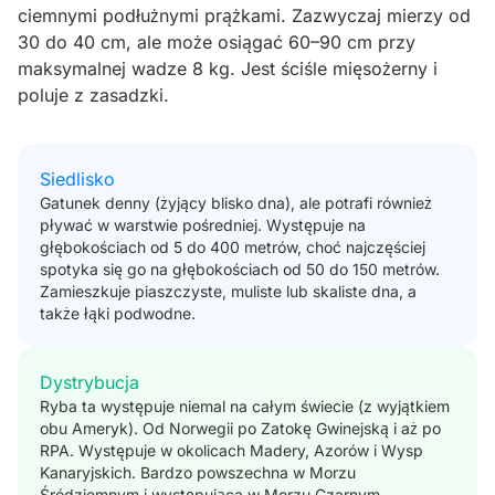
ciemnymi podłużnymi prążkami. Zazwyczaj mierzy od
30 do 40 cm, ale może osiągać 60–90 cm przy
maksymalnej wadze 8 kg. Jest ściśle mięsożerny i
poluje z zasadzki.
Siedlisko
Gatunek denny (żyjący blisko dna), ale potrafi również
pływać w warstwie pośredniej. Występuje na
głębokościach od 5 do 400 metrów, choć najczęściej
spotyka się go na głębokościach od 50 do 150 metrów.
Zamieszkuje piaszczyste, muliste lub skaliste dna, a
także łąki podwodne.
Dystrybucja
Ryba ta występuje niemal na całym świecie (z wyjątkiem
obu Ameryk). Od Norwegii po Zatokę Gwinejską i aż po
RPA. Występuje w okolicach Madery, Azorów i Wysp
Kanaryjskich. Bardzo powszechna w Morzu
Śródziemnym i występująca w Morzu Czarnym.