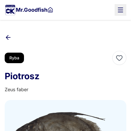
Przejdź
Mr.Goodfish
do
treści
głównej
Ryba
Piotrosz
Zeus faber