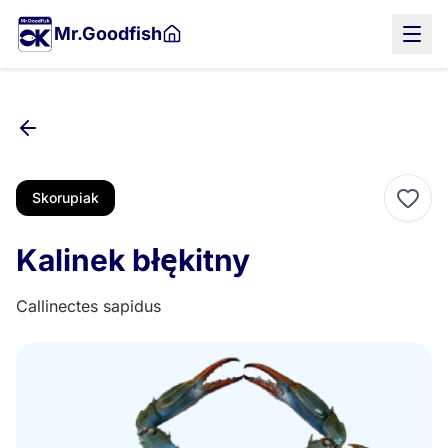
Przejdź
Mr.Goodfish
do
treści
głównej
Skorupiak
Kalinek błękitny
Callinectes sapidus