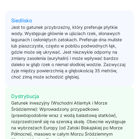
Siedlisko
Jest to gatunek przybrzeżny, który preferuje płytkie
wody. Występuje głównie w ujściach rzek, słonawych
lagunach i osłoniętych zatokach. Preferuje dna muliste
lub piaszczyste, często w pobliżu podwodnych łąk,
gdzie może się ukrywać. Jest niezwykle odporny na
zmiany zasolenia (euryhalin) i może wpływać bardzo
daleko w głąb rzek o niemal słodkiej wodzie. Zazwyczaj
żyje między powierzchnią a głębokością 35 metrów,
choć zimą może schodzić głębiej.
Dystrybucja
Gatunek inwazyjny (Wschodni Atlantyk i Morze
Śródziemne): Wprowadzony przypadkowo
(prawdopodobnie wraz z wodą balastową statków),
rozprzestrzenił się na szeroką skalę. Obecnie występuje
na wybrzeżach Europy (od Zatoki Biskajskiej po Morze
Północne), masowo w całym Morzu Śródziemnym