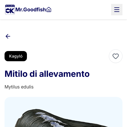
Vai
Mr.Goodfish
al
contenuto
principale
Kagyló
Mitilo di allevamento
Mytilus edulis