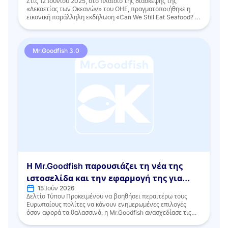
Στις 12 Ιουνίου 2025, στο πλαίσιο της διάσκεψης της
«Δεκαετίας των Ωκεανών» του ΟΗΕ, πραγματοποιήθηκε η
εικονική παράλληλη εκδήλωση «Can We Still Eat Seafood? Η
προώθηση της υπεύθυνης κατανάλωσης και παραγωγής
αλιευτικών προϊόντων και προϊόντων υδατοκαλλιέργειας για
την προστασία της θαλάσσιας βιοποικιλότητας», η οποία
συγκέντρωσε εμπειρογνώμονες, καινοτόμους και
Mr.Goodfish 3.0
ενδιαφερόμενους φορείς από ολόκληρη την αλυσίδα αξίας
[…]
Η Mr.Goodfish παρουσιάζει τη νέα της
ιστοσελίδα και την εφαρμογή της για
15 Ιούν 2026
κινητά
Δελτίο Τύπου Προκειμένου να βοηθήσει περαιτέρω τους
Ευρωπαίους πολίτες να κάνουν ενημερωμένες επιλογές
όσον αφορά τα θαλασσινά, η Mr.Goodfish ανασχεδίασε τις
ψηφιακές της πλατφόρμες για να προσφέρει μια πιο