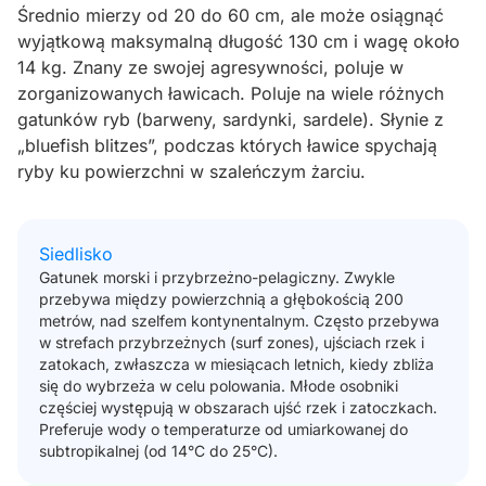
Średnio mierzy od 20 do 60 cm, ale może osiągnąć
wyjątkową maksymalną długość 130 cm i wagę około
14 kg. Znany ze swojej agresywności, poluje w
zorganizowanych ławicach. Poluje na wiele różnych
gatunków ryb (barweny, sardynki, sardele). Słynie z
„bluefish blitzes”, podczas których ławice spychają
ryby ku powierzchni w szaleńczym żarciu.
Siedlisko
Gatunek morski i przybrzeżno-pelagiczny. Zwykle
przebywa między powierzchnią a głębokością 200
metrów, nad szelfem kontynentalnym. Często przebywa
w strefach przybrzeżnych (surf zones), ujściach rzek i
zatokach, zwłaszcza w miesiącach letnich, kiedy zbliża
się do wybrzeża w celu polowania. Młode osobniki
częściej występują w obszarach ujść rzek i zatoczkach.
Preferuje wody o temperaturze od umiarkowanej do
subtropikalnej (od 14°C do 25°C).