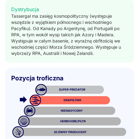
Dystrybucja
Tassergal ma zasięg kosmopolityczny (występuje
wszędzie z wyjątkiem północnego i wschodniego
Pacyfiku). Od Kanady po Argentynę, od Portugalii po
RPA, w tym wokół wysp takich jak Azory i Madera.
Występuje w całym basenie, z wyraźną obfitością we
wschodniej części Morza Śródziemnego. Występuje u
wybrzeży RPA, Australii i Nowej Zelandii.
Pozycja troficzna
SUPER-PREDATOR
DRAPIEŻNIK
NIENASYCONY
HERBIVORE/FILTR
GŁÓWNY PRODUCENT