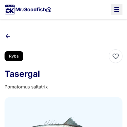
Przejdź
Mr.Goodfish
do
treści
głównej
Ryba
Tasergal
Pomatomus saltatrix