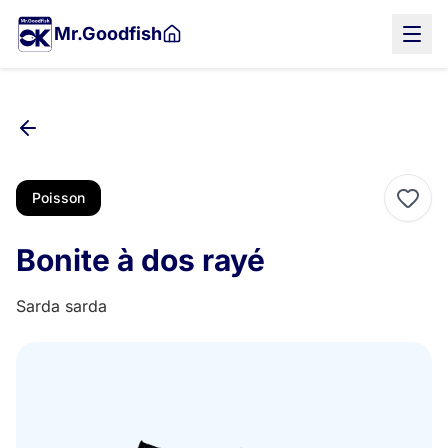
Aller
Mr.Goodfish
au
contenu
principal
Poisson
Bonite à dos rayé
Sarda sarda