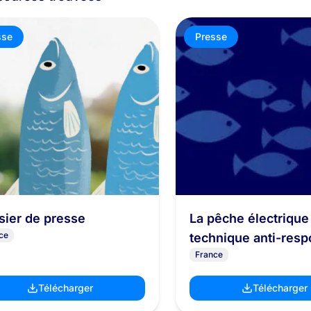
sse
Presse
sier de presse
La pêche électrique
ce
technique anti-res
France
qu’il faut interdire
Télécharger
Télécharger