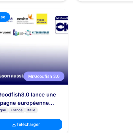
sse
Mr.Goodfish 3.0
Goodfish3.0 lance une
pagne européenne
gne
France
Italie
r une consommation
ponsable des produits
Télécharger
la mer