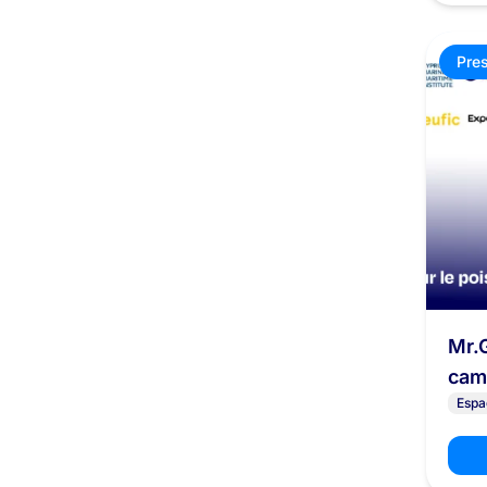
Pre
Mr.
cam
Espa
pou
res
de 