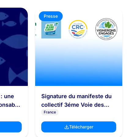
Presse
 : une
Signature du manifeste du
ponsable
collectif 3éme Voie des
France
filières agricoles
responsables
Télécharger