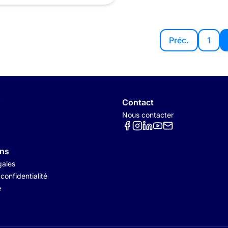
Préc.
1
Contact
Nous contacter
Réseaux sociaux
ons
gales
 confidentialité
é