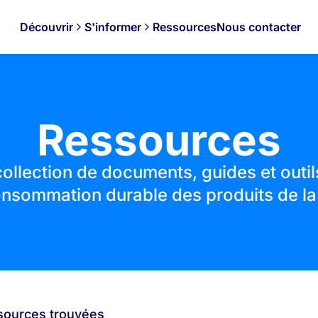
Découvrir
S'informer
Ressources
Nous contacter
Ressources
ollection de documents, guides et outi
onsommation durable des produits de la
sources trouvées