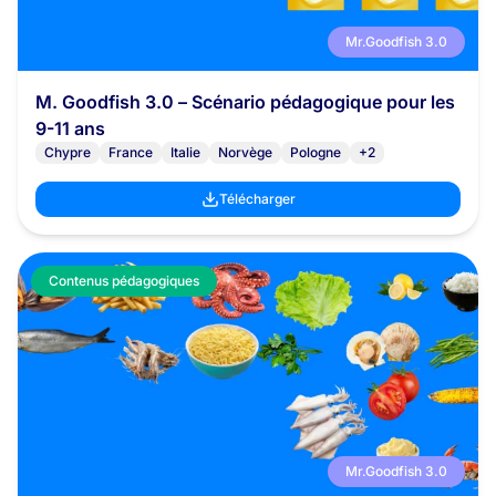
Mr.Goodfish 3.0
M. Goodfish 3.0 – Scénario pédagogique pour les
9-11 ans
Chypre
France
Italie
Norvège
Pologne
+2
Télécharger
Contenus pédagogiques
Mr.Goodfish 3.0