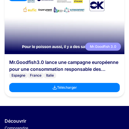
Mr.Goodfish 3.0
Mr.Goodfish3.0 lance une campagne européenne
pour une consommation responsable des
produits de la mer
Espagne
France
Italie
Télécharger
Découvrir
Comprendre