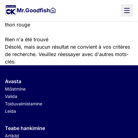
Liigu
Mr.Goodfish
põhisisu
juurde
Uurima
Alusta
Rien n'a été trouvé
otsingut
Désolé, mais aucun résultat ne convient à vos critères
de recherche. Veuillez réessayer avec d'autres mots-
clés.
Avasta
Mõistmine
Valida
Toiduvalmistamine
Leida
Teabe hankimine
Artiklid